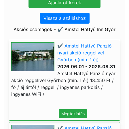
Vissza a szálláshoz
Akciós csomagok - ✔️ Amstel Hattyú Inn Győr
✔️ Amstel Hattyú Panzió
nyári akció reggelivel
Győrben (min. 1 éj)
2026.06.01 - 2026.08.31
Amstel Hattyú Panzió nyári
akció reggelivel Győrben (min. 1 éj) 18.450 Ft /
fő / éj ártól / reggeli / ingyenes parkolás /
ingyenes WiFi /
Megtekintés
✔️ Amstel Hattyú Panzió