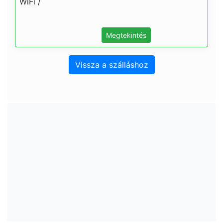
WiFi /
Megtekintés
Vissza a szálláshoz