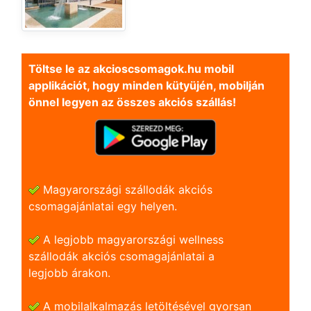
Töltse le az akcioscsomagok.hu mobil
applikációt, hogy minden kütyüjén, mobilján
önnel legyen az összes akciós szállás!
Magyarországi szállodák akciós
csomagajánlatai egy helyen.
A legjobb magyarországi wellness
szállodák akciós csomagajánlatai a
legjobb árakon.
A mobilalkalmazás letöltésével gyorsan