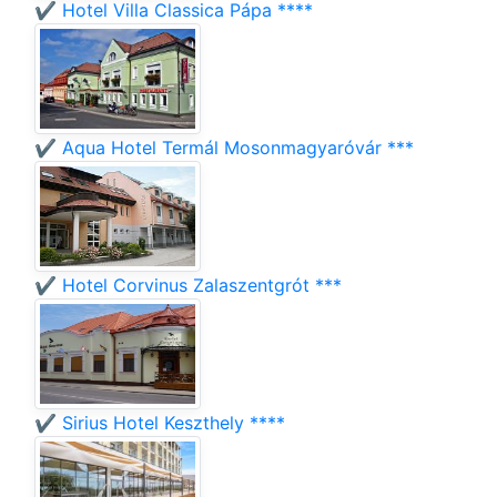
✔️ Hotel Villa Classica Pápa ****
✔️ Aqua Hotel Termál Mosonmagyaróvár ***
✔️ Hotel Corvinus Zalaszentgrót ***
✔️ Sirius Hotel Keszthely ****