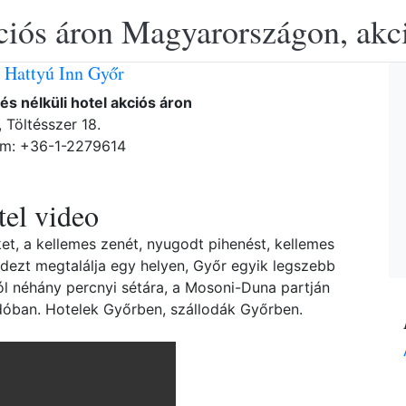
ciós áron Magyarországon, akció
 Hattyú Inn Győr
tés nélküli hotel akciós áron
 Töltésszer 18.
ám: +36-1-2279614
el video
ket, a kellemes zenét, nyugodt pihenést, kellemes
dezt megtalálja egy helyen, Győr egyik legszebb
ól néhány percnyi sétára, a Mosoni-Duna partján
óban. Hotelek Győrben, szállodák Győrben.