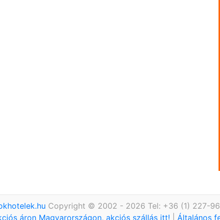
okhotelek.hu
Copyright © 2002 - 2026 Tel: +36 (1) 227-9
kciós áron Magyarországon, akciós szállás itt!
|
Általános f