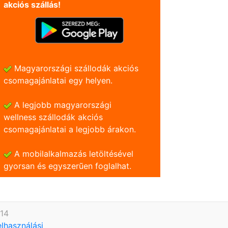
akciós szállás!
Magyarországi szállodák akciós
csomagajánlatai egy helyen.
A legjobb magyarországi
wellness szállodák akciós
csomagajánlatai a legjobb árakon.
A mobilalkalmazás letöltésével
gyorsan és egyszerũen foglalhat.
614
elhasználási