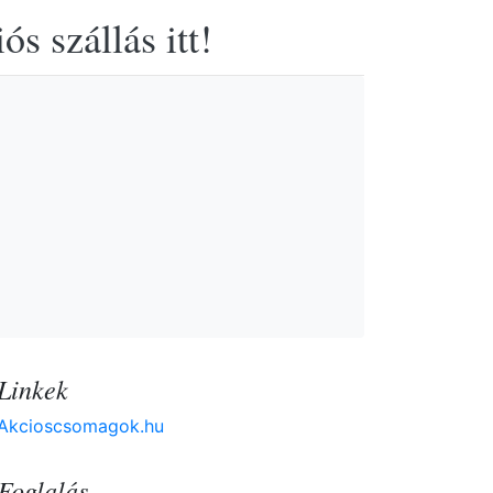
s szállás itt!
Linkek
Akcioscsomagok.hu
Foglalás