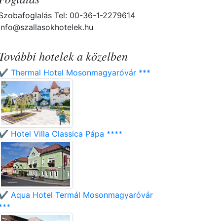
Szobafoglalás Tel: 00-36-1-2279614
info@szallasokhotelek.hu
További hotelek a közelben
✔️ Thermal Hotel Mosonmagyaróvár ***
✔️ Hotel Villa Classica Pápa ****
✔️ Aqua Hotel Termál Mosonmagyaróvár
***