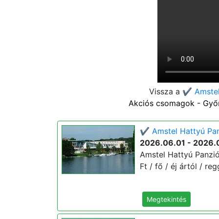
Vissza a
✔️ Amstel
Akciós csomagok - Győri 
✔️ Amstel Hattyú Panz
2026.06.01 - 2026.
Amstel Hattyú Panzió 
Ft / fő / éj ártól / r
Megtekintés