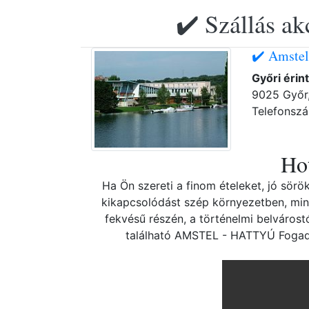
✔️ Szállás ak
✔️ Amstel
Győri érin
9025 Győr,
Telefonsz
Hot
Ha Ön szereti a finom ételeket, jó sörö
kikapcsolódást szép környezetben, min
fekvésű részén, a történelmi belvárost
található AMSTEL - HATTYÚ Fogad