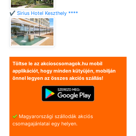
✔️ Sirius Hotel Keszthely ****
Töltse le az akcioscsomagok.hu mobil
applikációt, hogy minden kütyüjén, mobilján
önnel legyen az összes akciós szállás!
Magyarországi szállodák akciós
csomagajánlatai egy helyen.