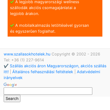
A legjobb magyarországi wellness
szállodák akciós csomagajánlatai a
legjobb árakon.
A mobilalkalmazás letöltésével gyorsan
és egyszerũen foglalhat.
www.szallasokhotelek.hu
Copyright © 2002 - 2026
Tel: +36 (1) 227-9614
✔️ Szállás akciós áron Magyarországon, akciós szállás
itt!
|
Általános felhasználási feltételek
|
Adatvédelmi
irányelvek