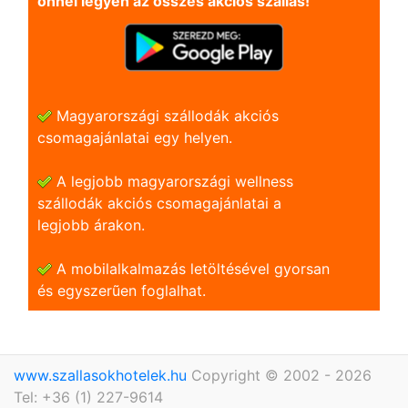
önnel legyen az összes akciós szállás!
Magyarországi szállodák akciós
csomagajánlatai egy helyen.
A legjobb magyarországi wellness
szállodák akciós csomagajánlatai a
legjobb árakon.
A mobilalkalmazás letöltésével gyorsan
és egyszerũen foglalhat.
www.szallasokhotelek.hu
Copyright © 2002 - 2026
Tel: +36 (1) 227-9614