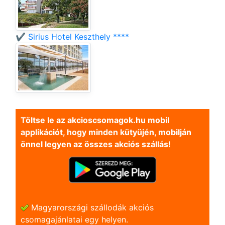
✔️ Sirius Hotel Keszthely ****
Töltse le az akcioscsomagok.hu mobil
applikációt, hogy minden kütyüjén, mobilján
önnel legyen az összes akciós szállás!
Magyarországi szállodák akciós
csomagajánlatai egy helyen.