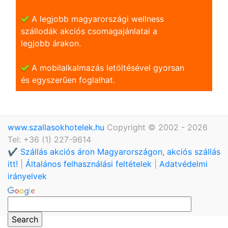
A legjobb magyarországi wellness
szállodák akciós csomagajánlatai a
legjobb árakon.
A mobilalkalmazás letöltésével gyorsan
és egyszerũen foglalhat.
www.szallasokhotelek.hu
Copyright © 2002 - 2026
Tel: +36 (1) 227-9614
✔️ Szállás akciós áron Magyarországon, akciós szállás
itt!
|
Általános felhasználási feltételek
|
Adatvédelmi
irányelvek