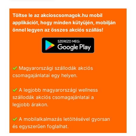
Töltse le az akcioscsomagok.hu mobil
applikációt, hogy minden kütyüjén, mobilján
önnel legyen az összes akciós szállás!
Magyarországi szállodák akciós
csomagajánlatai egy helyen.
A legjobb magyarországi wellness
szállodák akciós csomagajánlatai a
legjobb árakon.
A mobilalkalmazás letöltésével gyorsan
és egyszerũen foglalhat.