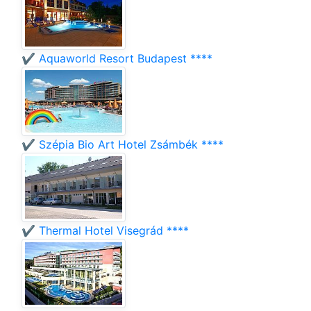
✔️ Aquaworld Resort Budapest ****
✔️ Szépia Bio Art Hotel Zsámbék ****
✔️ Thermal Hotel Visegrád ****