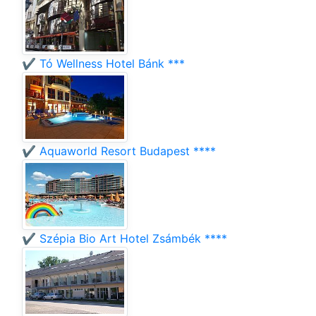
✔️ Tó Wellness Hotel Bánk ***
✔️ Aquaworld Resort Budapest ****
✔️ Szépia Bio Art Hotel Zsámbék ****