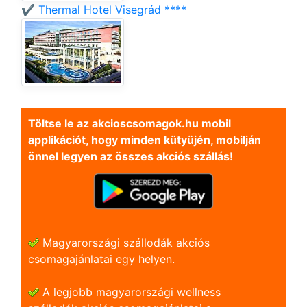
✔️ Thermal Hotel Visegrád ****
Töltse le az akcioscsomagok.hu mobil
applikációt, hogy minden kütyüjén, mobilján
önnel legyen az összes akciós szállás!
Magyarországi szállodák akciós
csomagajánlatai egy helyen.
A legjobb magyarországi wellness