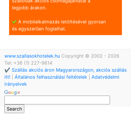
szállodák akciós csomagajánlatai a
legjobb árakon.
A mobilalkalmazás letöltésével gyorsan
és egyszerũen foglalhat.
www.szallasokhotelek.hu
Copyright © 2002 - 2026
Tel: +36 (1) 227-9614
✔️ Szállás akciós áron Magyarországon, akciós szállás
itt!
|
Általános felhasználási feltételek
|
Adatvédelmi
irányelvek