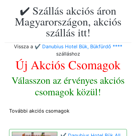
✔️ Szállás akciós áron
Magyarországon, akciós
szállás itt!
Vissza a
✔️ Danubius Hotel Bük, Bükfürdő ****
szálláshoz
Új Akciós Csomagok
Válasszon az érvényes akciós
csomagok közül!
További akciós csomagok
✔️ Danubius Hotel Bük All