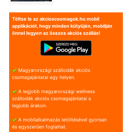
Töltse le az akcioscsomagok.hu mobil
applikációt, hogy minden kütyüjén, mobilján
önnel legyen az összes akciós szállás!
Magyarországi szállodák akciós
csomagajánlatai egy helyen.
A legjobb magyarországi wellness
szállodák akciós csomagajánlatai a
legjobb árakon.
A mobilalkalmazás letöltésével gyorsan
és egyszerũen foglalhat.