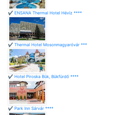
✔️ ENSANA Thermal Hotel Hévíz ****
✔️ Thermal Hotel Mosonmagyaróvár ***
✔️ Hotel Piroska Bük, Bükfürdő ****
✔️ Park Inn Sárvár ****