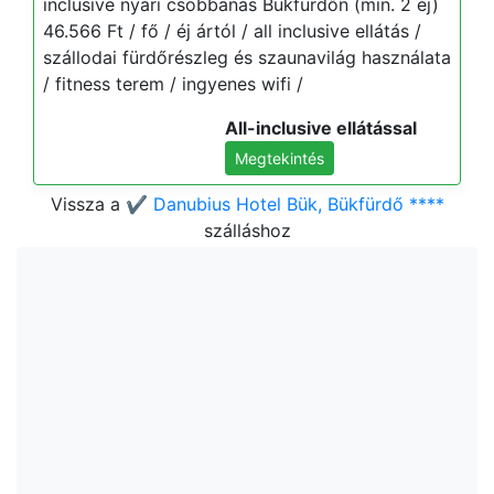
inclusive nyári csobbanás Bükfürdőn (min. 2 éj)
46.566 Ft / fő / éj ártól / all inclusive ellátás /
szállodai fürdőrészleg és szaunavilág használata
/ fitness terem / ingyenes wifi /
All-inclusive ellátással
Megtekintés
Vissza a
✔️ Danubius Hotel Bük, Bükfürdő ****
szálláshoz