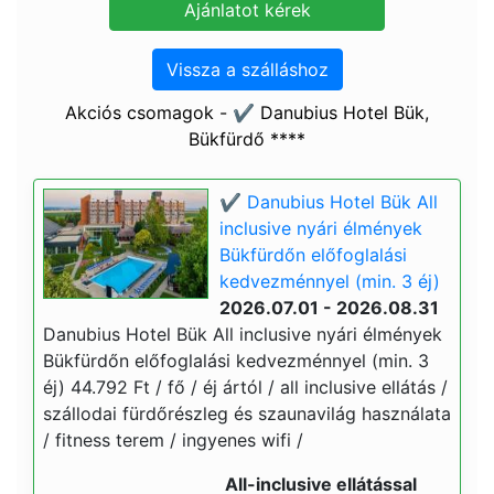
Vissza a szálláshoz
Akciós csomagok - ✔️ Danubius Hotel Bük,
Bükfürdő ****
✔️ Danubius Hotel Bük All
inclusive nyári élmények
Bükfürdőn előfoglalási
kedvezménnyel (min. 3 éj)
2026.07.01 - 2026.08.31
Danubius Hotel Bük All inclusive nyári élmények
Bükfürdőn előfoglalási kedvezménnyel (min. 3
éj) 44.792 Ft / fő / éj ártól / all inclusive ellátás /
szállodai fürdőrészleg és szaunavilág használata
/ fitness terem / ingyenes wifi /
All-inclusive ellátással