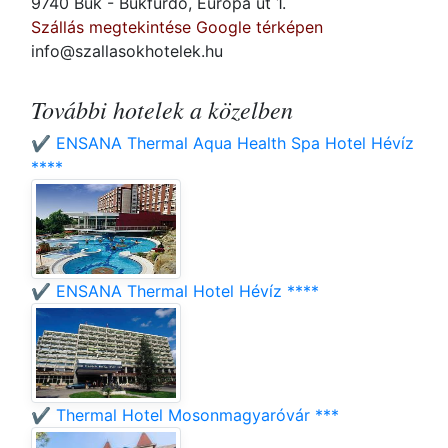
9740 Bük - Bükfürdő, Európa út 1.
Szállás megtekintése Google térképen
info@szallasokhotelek.hu
További hotelek a közelben
✔️ ENSANA Thermal Aqua Health Spa Hotel Hévíz
****
✔️ ENSANA Thermal Hotel Hévíz ****
✔️ Thermal Hotel Mosonmagyaróvár ***