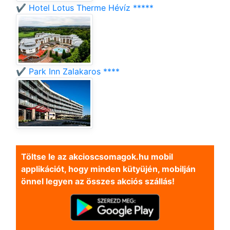
✔️ Hotel Lotus Therme Hévíz *****
✔️ Park Inn Zalakaros ****
Töltse le az akcioscsomagok.hu mobil
applikációt, hogy minden kütyüjén, mobilján
önnel legyen az összes akciós szállás!