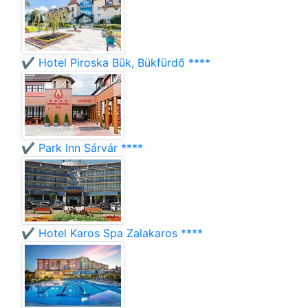
✔️ Hotel Piroska Bük, Bükfürdő ****
✔️ Park Inn Sárvár ****
✔️ Hotel Karos Spa Zalakaros ****