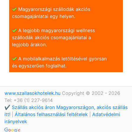
Magyarországi szállodák akciós
csomagajánlatai egy helyen.
A legjobb magyarországi wellness
szállodák akciós csomagajánlatai a
legjobb árakon.
A mobilalkalmazás letöltésével gyorsan
és egyszerũen foglalhat.
www.szallasokhotelek.hu
Copyright © 2002 - 2026
Tel: +36 (1) 227-9614
✔️ Szállás akciós áron Magyarországon, akciós szállás
itt!
|
Általános felhasználási feltételek
|
Adatvédelmi
irányelvek