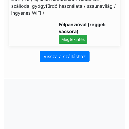
szállodai gyógyfürdő használata / szaunavilág /
ingyenes WiFi /
Félpanzióval (reggeli
vacsora)
Megtekintés
Vissza a szálláshoz