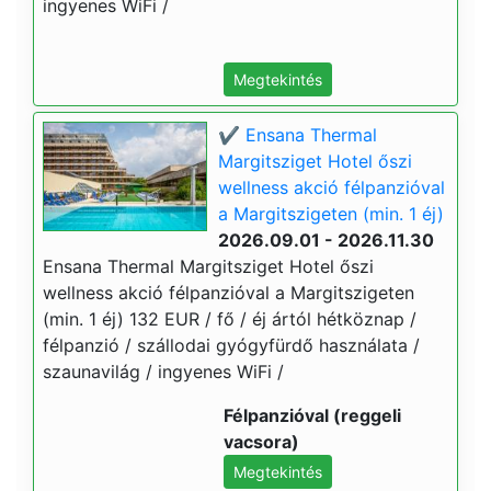
ingyenes WiFi /
Megtekintés
✔️ Ensana Thermal
Margitsziget Hotel őszi
wellness akció félpanzióval
a Margitszigeten (min. 1 éj)
2026.09.01 - 2026.11.30
Ensana Thermal Margitsziget Hotel őszi
wellness akció félpanzióval a Margitszigeten
(min. 1 éj) 132 EUR / fő / éj ártól hétköznap /
félpanzió / szállodai gyógyfürdő használata /
szaunavilág / ingyenes WiFi /
Félpanzióval (reggeli
vacsora)
Megtekintés