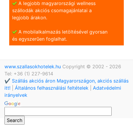
A legjobb magyarországi wellness
szállodák akciós csomagajánlatai a
legjobb árakon.
A mobilalkalmazás letöltésével gyorsan
és egyszerũen foglalhat.
www.szallasokhotelek.hu
Copyright © 2002 - 2026
Tel: +36 (1) 227-9614
✔️ Szállás akciós áron Magyarországon, akciós szállás
itt!
|
Általános felhasználási feltételek
|
Adatvédelmi
irányelvek