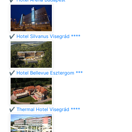
✔️ Hotel Silvanus Visegrád ****
✔️ Hotel Bellevue Esztergom ***
✔️ Thermal Hotel Visegrád ****