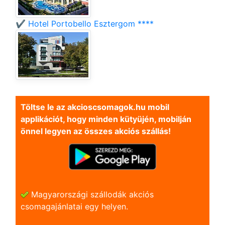
✔️ Hotel Portobello Esztergom ****
Töltse le az akcioscsomagok.hu mobil
applikációt, hogy minden kütyüjén, mobilján
önnel legyen az összes akciós szállás!
Magyarországi szállodák akciós
csomagajánlatai egy helyen.