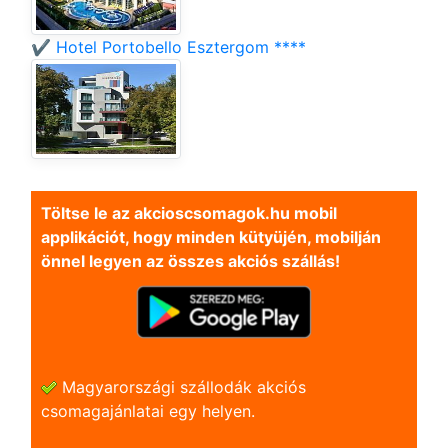
✔️ Hotel Portobello Esztergom ****
Töltse le az akcioscsomagok.hu mobil
applikációt, hogy minden kütyüjén, mobilján
önnel legyen az összes akciós szállás!
Magyarországi szállodák akciós
csomagajánlatai egy helyen.