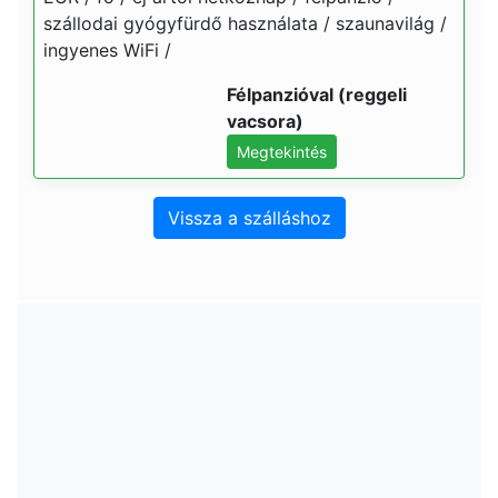
szállodai gyógyfürdő használata / szaunavilág /
ingyenes WiFi /
Félpanzióval (reggeli
vacsora)
Megtekintés
Vissza a szálláshoz