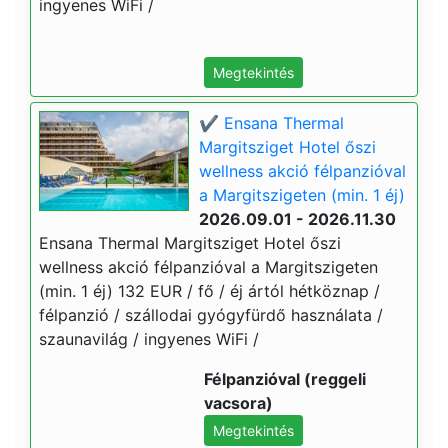
ingyenes WiFi /
Megtekintés
✔️ Ensana Thermal
Margitsziget Hotel őszi
wellness akció félpanzióval
a Margitszigeten (min. 1 éj)
2026.09.01 - 2026.11.30
Ensana Thermal Margitsziget Hotel őszi
wellness akció félpanzióval a Margitszigeten
(min. 1 éj) 132 EUR / fő / éj ártól hétköznap /
félpanzió / szállodai gyógyfürdő használata /
szaunavilág / ingyenes WiFi /
Félpanzióval (reggeli
vacsora)
Megtekintés