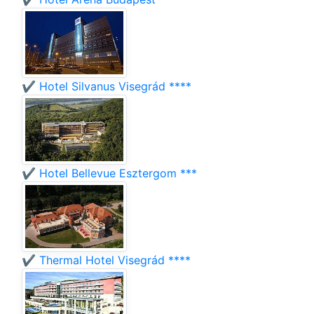
✔️ Hotel Silvanus Visegrád ****
✔️ Hotel Bellevue Esztergom ***
✔️ Thermal Hotel Visegrád ****