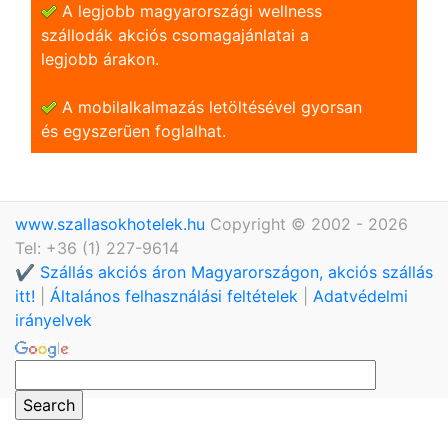
A legjobb magyarországi wellness
szállodák akciós csomagajánlatai a
legjobb árakon.
A mobilalkalmazás letöltésével gyorsan
és egyszerũen foglalhat.
www.szallasokhotelek.hu
Copyright © 2002 - 2026
Tel: +36 (1) 227-9614
✔️ Szállás akciós áron Magyarországon, akciós szállás
itt!
|
Általános felhasználási feltételek
|
Adatvédelmi
irányelvek