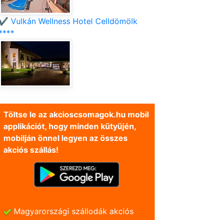
✔️ Vulkán Wellness Hotel Celldömölk
****
Töltse le az akcioscsomagok.hu mobil
applikációt, hogy minden kütyüjén,
mobilján önnel legyen az összes
akciós szállás!
Magyarországi szállodák akciós