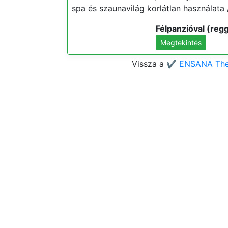
spa és szaunavilág korlátlan használata /
Félpanzióval (regg
Megtekintés
Vissza a
✔️ ENSANA Ther