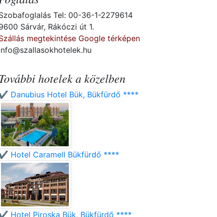
Szobafoglalás Tel: 00-36-1-2279614
9600 Sárvár, Rákóczi út 1.
Szállás megtekintése Google térképen
info@szallasokhotelek.hu
További hotelek a közelben
✔️ Danubius Hotel Bük, Bükfürdő ****
✔️ Hotel Caramell Bükfürdő ****
✔️ Hotel Piroska Bük, Bükfürdő ****