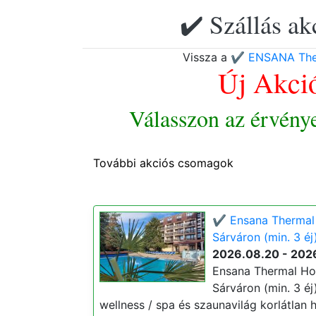
✔️ Szállás ak
Vissza a
✔️ ENSANA Ther
Új Akci
Válasszon az érvény
További akciós csomagok
✔️ Ensana Thermal 
Sárváron (min. 3 éj
2026.08.20 - 202
Ensana Thermal Hot
Sárváron (min. 3 éj)
wellness / spa és szaunavilág korlátlan h