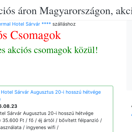
ciós áron Magyarországon, akció
mal Hotel Sárvár ****
szálláshoz
ós Csomagok
es akciós csomagok közül!
Hotel Sárvár Augusztus 20-i hosszú hétvége
)
6.08.23
el Sárvár Augusztus 20-i hosszú hétvége
 35.600 Ft / fő / éj ártól / bővített félpanzió /
asználata / ingyenes wifi /