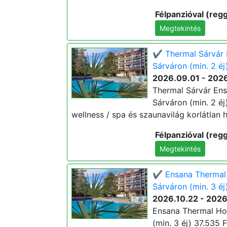
Félpanzióval (regg
Megtekintés
✔️ Thermal Sárvár 
Sárváron (min. 2 éj
2026.09.01 - 202
Thermal Sárvár Ens
Sárváron (min. 2 éj)
wellness / spa és szaunavilág korlátlan h
Félpanzióval (regg
Megtekintés
✔️ Ensana Thermal 
Sárváron (min. 3 éj
2026.10.22 - 2026
Ensana Thermal Hot
(min. 3 éj) 37.535 Ft