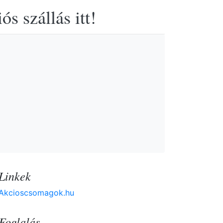
s szállás itt!
Linkek
Akcioscsomagok.hu
Foglalás