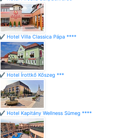
✔️ Hotel Villa Classica Pápa ****
✔️ Hotel Írottkő Kőszeg ***
✔️ Hotel Kapitány Wellness Sümeg ****