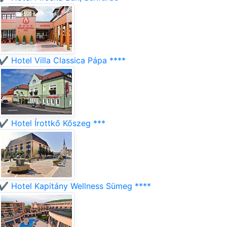
✔️ Hotel Villa Classica Pápa ****
✔️ Hotel Írottkő Kőszeg ***
✔️ Hotel Kapitány Wellness Sümeg ****