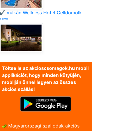
✔️ Vulkán Wellness Hotel Celldömölk
****
Töltse le az akcioscsomagok.hu mobil
applikációt, hogy minden kütyüjén,
mobilján önnel legyen az összes
akciós szállás!
Magyarországi szállodák akciós