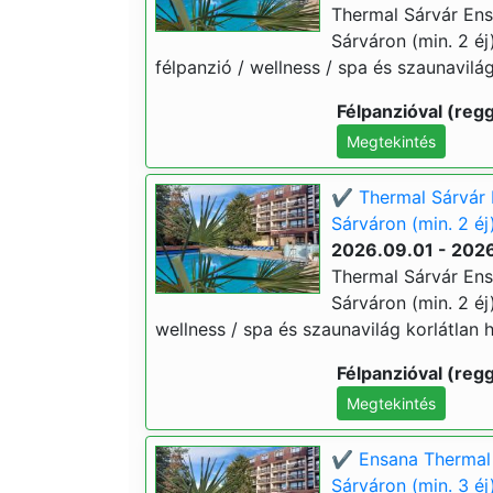
Thermal Sárvár Ens
Sárváron (min. 2 éj)
félpanzió / wellness / spa és szaunavilág
Félpanzióval (regg
Megtekintés
✔️ Thermal Sárvár 
Sárváron (min. 2 éj
2026.09.01 - 202
Thermal Sárvár Ens
Sárváron (min. 2 éj)
wellness / spa és szaunavilág korlátlan h
Félpanzióval (regg
Megtekintés
✔️ Ensana Thermal 
Sárváron (min. 3 éj