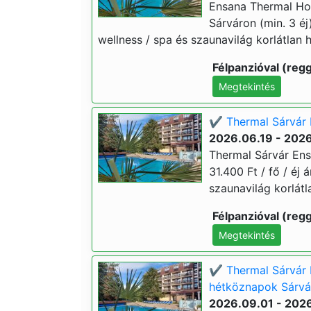
Ensana Thermal Hot
Sárváron (min. 3 éj)
wellness / spa és szaunavilág korlátlan h
Félpanzióval (regg
Megtekintés
✔️ Thermal Sárvár 
2026.06.19 - 202
Thermal Sárvár Ens
31.400 Ft / fő / éj 
szaunavilág korlátl
Félpanzióval (regg
Megtekintés
✔️ Thermal Sárvár 
hétköznapok Sárvár
2026.09.01 - 202