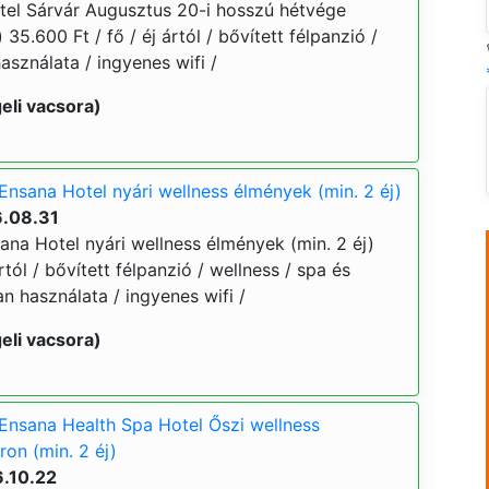
el Sárvár Augusztus 20-i hosszú hétvége
 35.600 Ft / fő / éj ártól / bővített félpanzió /
asználata / ingyenes wifi /
eli vacsora)
Ensana Hotel nyári wellness élmények (min. 2 éj)
6.08.31
ana Hotel nyári wellness élmények (min. 2 éj)
ártól / bővített félpanzió / wellness / spa és
an használata / ingyenes wifi /
eli vacsora)
Ensana Health Spa Hotel Őszi wellness
on (min. 2 éj)
6.10.22