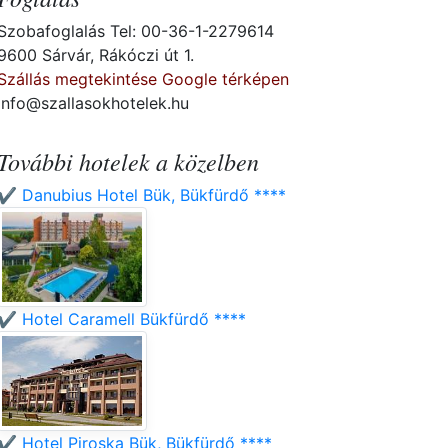
Szobafoglalás Tel: 00-36-1-2279614
9600 Sárvár, Rákóczi út 1.
Szállás megtekintése Google térképen
info@szallasokhotelek.hu
További hotelek a közelben
✔️ Danubius Hotel Bük, Bükfürdő ****
✔️ Hotel Caramell Bükfürdő ****
✔️ Hotel Piroska Bük, Bükfürdő ****