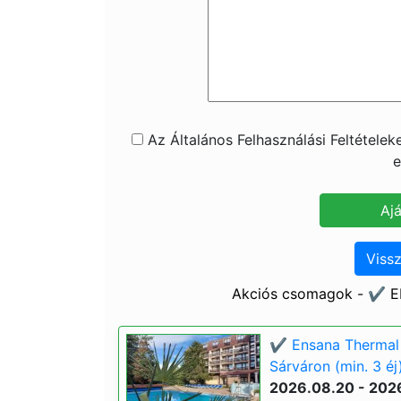
Az Általános Felhasználási Feltétele
e
Vissz
Akciós csomagok - ✔️ E
✔️ Ensana Thermal 
Sárváron (min. 3 éj
2026.08.20 - 202