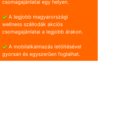
csomagajánlatai egy helyen.
A legjobb magyarországi
wellness szállodák akciós
csomagajánlatai a legjobb árakon.
A mobilalkalmazás letöltésével
gyorsan és egyszerũen foglalhat.