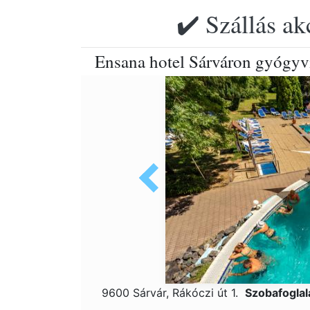
✔️ Szállás ak
Ensana hotel Sárváron gyógyv
9600 Sárvár, Rákóczi út 1.
Szobafogla