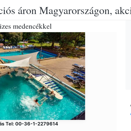
ciós áron Magyarországon, akció
izes medencékkel
lás Tel: 00-36-1-2279614