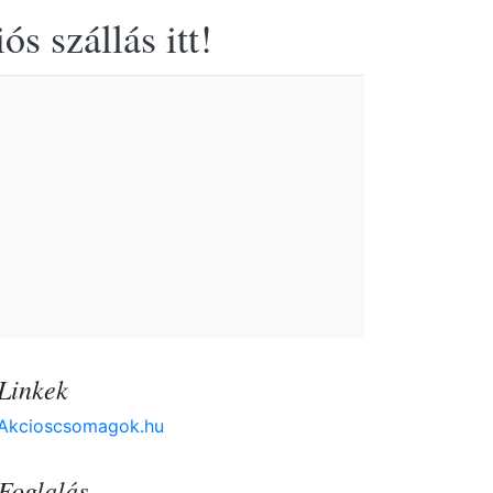
s szállás itt!
Linkek
Akcioscsomagok.hu
Foglalás