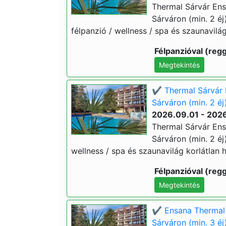
Thermal Sárvár Ens
Sárváron (min. 2 éj)
félpanzió / wellness / spa és szaunavilág
Félpanzióval (regg
Megtekintés
✔️ Thermal Sárvár 
Sárváron (min. 2 éj
2026.09.01 - 202
Thermal Sárvár Ens
Sárváron (min. 2 éj)
wellness / spa és szaunavilág korlátlan h
Félpanzióval (regg
Megtekintés
✔️ Ensana Thermal 
Sárváron (min. 3 éj