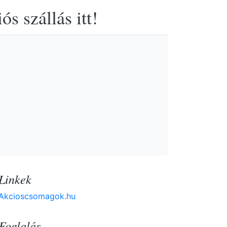
s szállás itt!
Linkek
Akcioscsomagok.hu
Foglalás