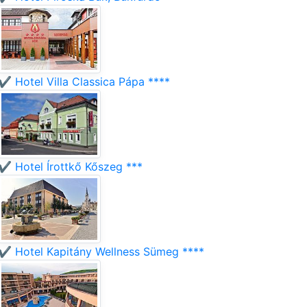
✔️ Hotel Villa Classica Pápa ****
✔️ Hotel Írottkő Kőszeg ***
✔️ Hotel Kapitány Wellness Sümeg ****