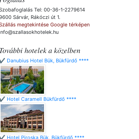
Szobafoglalás Tel: 00-36-1-2279614
9600 Sárvár, Rákóczi út 1.
Szállás megtekintése Google térképen
info@szallasokhotelek.hu
További hotelek a közelben
✔️ Danubius Hotel Bük, Bükfürdő ****
✔️ Hotel Caramell Bükfürdő ****
✔️ Hotel Piroska Bük, Bükfürdő ****