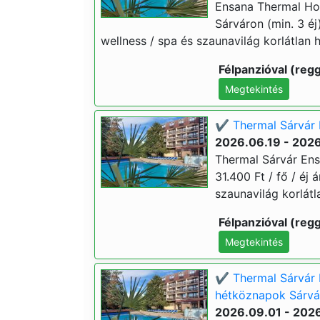
Ensana Thermal Hot
Sárváron (min. 3 éj)
wellness / spa és szaunavilág korlátlan h
Félpanzióval (regg
Megtekintés
✔️ Thermal Sárvár 
2026.06.19 - 202
Thermal Sárvár Ens
31.400 Ft / fő / éj 
szaunavilág korlátl
Félpanzióval (regg
Megtekintés
✔️ Thermal Sárvár 
hétköznapok Sárvár
2026.09.01 - 202