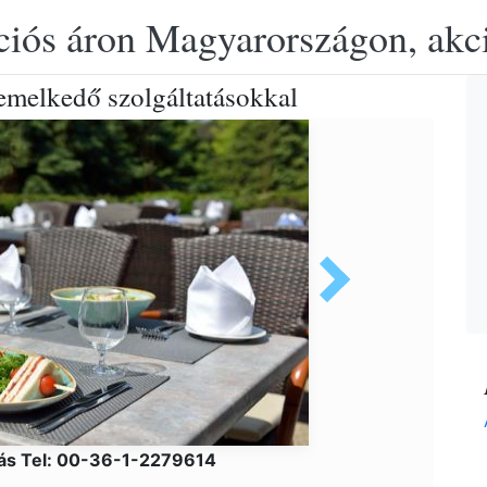
ciós áron Magyarországon, akció
iemelkedő szolgáltatásokkal
lás Tel: 00-36-1-2279614