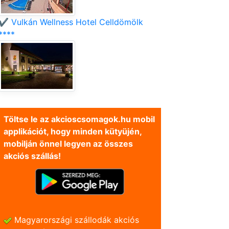
✔️ Vulkán Wellness Hotel Celldömölk
****
Töltse le az akcioscsomagok.hu mobil
applikációt, hogy minden kütyüjén,
mobilján önnel legyen az összes
akciós szállás!
Magyarországi szállodák akciós