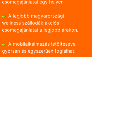
csomagajánlatai egy helyen.
A legjobb magyarországi
wellness szállodák akciós
csomagajánlatai a legjobb árakon.
A mobilalkalmazás letöltésével
gyorsan és egyszerũen foglalhat.