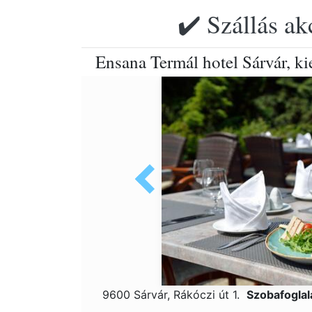
✔️ Szállás ak
Ensana Termál hotel Sárvár, k
9600 Sárvár, Rákóczi út 1.
Szobafogla