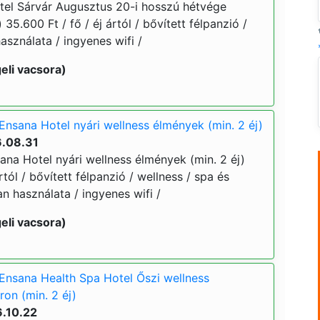
el Sárvár Augusztus 20-i hosszú hétvége
 35.600 Ft / fő / éj ártól / bővített félpanzió /
asználata / ingyenes wifi /
eli vacsora)
Ensana Hotel nyári wellness élmények (min. 2 éj)
6.08.31
ana Hotel nyári wellness élmények (min. 2 éj)
ártól / bővített félpanzió / wellness / spa és
an használata / ingyenes wifi /
eli vacsora)
Ensana Health Spa Hotel Őszi wellness
on (min. 2 éj)
6.10.22