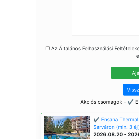
Az Általános Felhasználási Feltétele
e
Vissz
Akciós csomagok - ✔️ E
✔️ Ensana Thermal 
Sárváron (min. 3 éj
2026.08.20 - 202