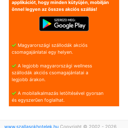
applikációt, hogy minden kütyüjén, mobilján
önnel legyen az összes akciós szállás!
Magyarországi szállodák akciós
csomagajánlatai egy helyen.
A legjobb magyarországi wellness
szállodák akciós csomagajánlatai a
legjobb árakon.
A mobilalkalmazás letöltésével gyorsan
és egyszerũen foglalhat.
www.szallasokhotelek.hu
Copyright © 2002 - 2026