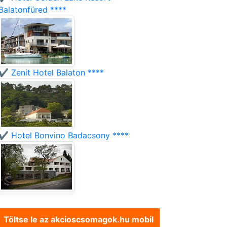
Balatonfüred ****
✔️ Zenit Hotel Balaton ****
✔️ Hotel Bonvino Badacsony ****
Töltse le az akcioscsomagok.hu mobil