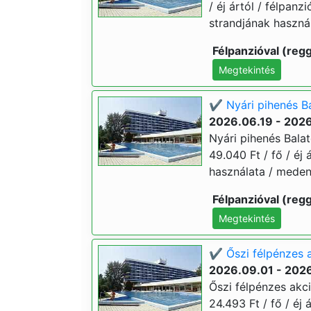
/ éj ártól / félpan
strandjának használ
Félpanzióval (regg
Megtekintés
✔️ Nyári pihenés B
2026.06.19 - 202
Nyári pihenés Bala
49.040 Ft / fő / éj 
használata / meden
Félpanzióval (regg
Megtekintés
✔️ Őszi félpénzes 
2026.09.01 - 202
Őszi félpénzes akci
24.493 Ft / fő / éj 