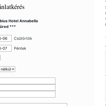
nlatkérés
bius Hotel Annabella
füred ***
Csütörtök
Péntek