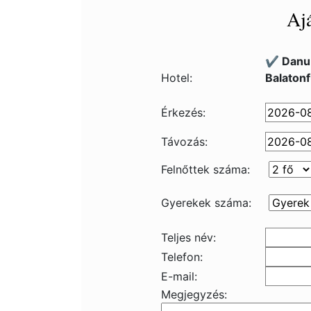
Ajá
✔️ Danu
Hotel:
Balaton
Érkezés:
Távozás:
Felnőttek száma:
Gyerekek száma:
Teljes név:
Telefon:
E-mail:
Megjegyzés: