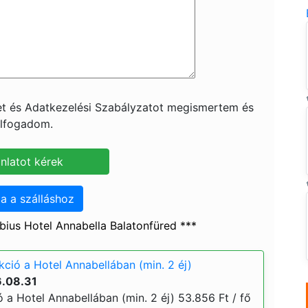
ket és Adatkezelési Szabályzatot megismertem és
lfogadom.
a a szálláshoz
ius Hotel Annabella Balatonfüred ***
kció a Hotel Annabellában (min. 2 éj)
6.08.31
ó a Hotel Annabellában (min. 2 éj) 53.856 Ft / fő