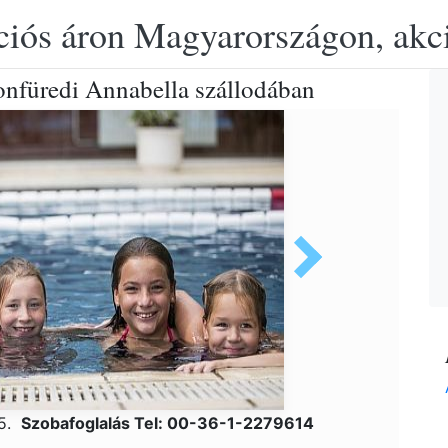
ciós áron Magyarországon, akció
tonfüredi Annabella szállodában
25.
Szobafoglalás Tel: 00-36-1-2279614