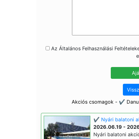
Az Általános Felhasználási Feltétele
e
Vissz
Akciós csomagok - ✔️ Danub
✔️ Nyári balatoni a
2026.06.19 - 202
Nyári balatoni akci