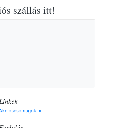
s szállás itt!
Linkek
Akcioscsomagok.hu
Foglalás