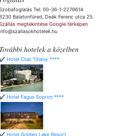
Szobafoglalás Tel: 00-36-1-2279614
8230 Balatonfüred, Deák Ferenc utca 25.
Szállás megtekintése Google térképen
info@szallasokhotelek.hu
További hotelek a közelben
✔️ Hotel Club Tihany ****
✔️ Hotel Fagus Sopron ****
✔️ Hotel Golden Lake Resort