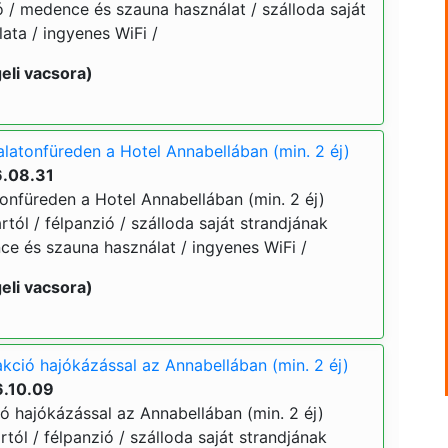
zió / medence és szauna használat / szálloda saját
ata / ingyenes WiFi /
eli vacsora)
alatonfüreden a Hotel Annabellában (min. 2 éj)
6.08.31
tonfüreden a Hotel Annabellában (min. 2 éj)
ártól / félpanzió / szálloda saját strandjának
ce és szauna használat / ingyenes WiFi /
eli vacsora)
akció hajókázással az Annabellában (min. 2 éj)
6.10.09
ó hajókázással az Annabellában (min. 2 éj)
ártól / félpanzió / szálloda saját strandjának