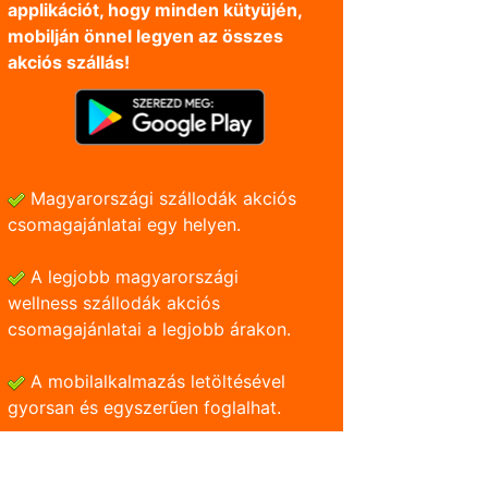
applikációt, hogy minden kütyüjén,
mobilján önnel legyen az összes
akciós szállás!
Magyarországi szállodák akciós
csomagajánlatai egy helyen.
A legjobb magyarországi
wellness szállodák akciós
csomagajánlatai a legjobb árakon.
A mobilalkalmazás letöltésével
gyorsan és egyszerũen foglalhat.