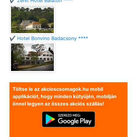
✔️ Zenit Hotel Balaton ****
✔️ Hotel Bonvino Badacsony ****
Töltse le az akcioscsomagok.hu mobil
applikációt, hogy minden kütyüjén, mobilján
önnel legyen az összes akciós szállás!