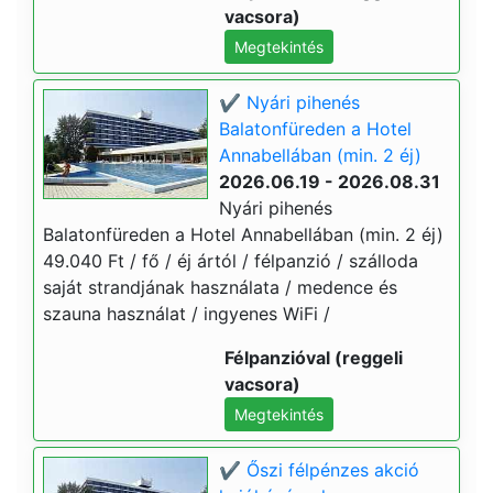
vacsora)
Megtekintés
✔️ Nyári pihenés
Balatonfüreden a Hotel
Annabellában (min. 2 éj)
2026.06.19 - 2026.08.31
Nyári pihenés
Balatonfüreden a Hotel Annabellában (min. 2 éj)
49.040 Ft / fő / éj ártól / félpanzió / szálloda
saját strandjának használata / medence és
szauna használat / ingyenes WiFi /
Félpanzióval (reggeli
vacsora)
Megtekintés
✔️ Őszi félpénzes akció