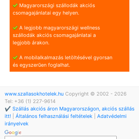
Magyarországi szállodák akciós
csomagajánlatai egy helyen.
A legjobb magyarországi wellness
szállodák akciós csomagajánlatai a
legjobb árakon.
A mobilalkalmazás letöltésével gyorsan
és egyszerũen foglalhat.
www.szallasokhotelek.hu
Copyright © 2002 - 2026
Tel: +36 (1) 227-9614
✔️ Szállás akciós áron Magyarországon, akciós szállás
itt!
|
Általános felhasználási feltételek
|
Adatvédelmi
irányelvek