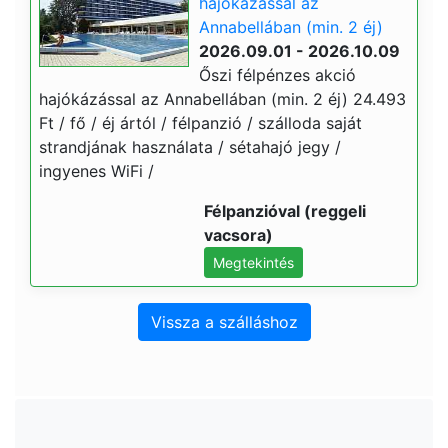
hajókázással az
Annabellában (min. 2 éj)
2026.09.01 - 2026.10.09
Őszi félpénzes akció
hajókázással az Annabellában (min. 2 éj) 24.493
Ft / fő / éj ártól / félpanzió / szálloda saját
strandjának használata / sétahajó jegy /
ingyenes WiFi /
Félpanzióval (reggeli
vacsora)
Megtekintés
Vissza a szálláshoz