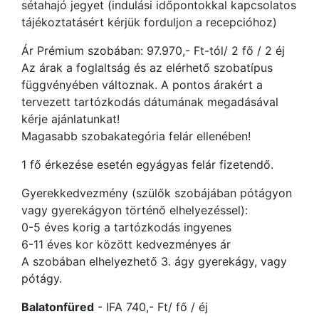
sétahajó jegyet (indulási időpontokkal kapcsolatos
tájékoztatásért kérjük forduljon a recepcióhoz)
Ár Prémium szobában: 97.970,- Ft-tól/ 2 fő / 2 éj
Az árak a foglaltság és az elérhető szobatípus
függvényében változnak. A pontos árakért a
tervezett tartózkodás dátumának megadásával
kérje ajánlatunkat!
Magasabb szobakategória felár ellenében!
1 fő érkezése esetén egyágyas felár fizetendő.
Gyerekkedvezmény (szülők szobájában pótágyon
vagy gyerekágyon történő elhelyezéssel):
0-5 éves korig a tartózkodás ingyenes
6-11 éves kor között kedvezményes ár
A szobában elhelyezhető 3. ágy gyerekágy, vagy
pótágy.
Balatonfüred
- IFA 740,- Ft/ fő / éj