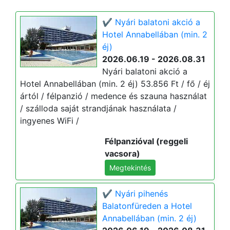
✔️ Nyári balatoni akció a
Hotel Annabellában (min. 2
éj)
2026.06.19 - 2026.08.31
Nyári balatoni akció a
Hotel Annabellában (min. 2 éj) 53.856 Ft / fő / éj
ártól / félpanzió / medence és szauna használat
/ szálloda saját strandjának használata /
ingyenes WiFi /
Félpanzióval (reggeli
vacsora)
Megtekintés
✔️ Nyári pihenés
Balatonfüreden a Hotel
Annabellában (min. 2 éj)