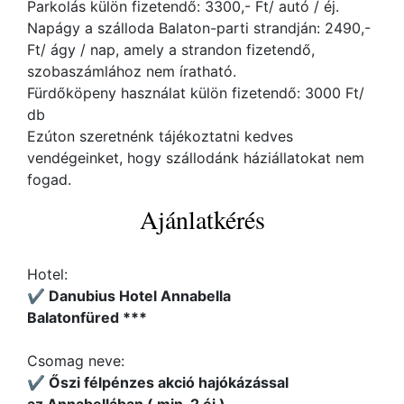
Parkolás külön fizetendő: 3300,- Ft/ autó / éj.
Napágy a szálloda Balaton-parti strandján: 2490,-
Ft/ ágy / nap, amely a strandon fizetendő,
szobaszámlához nem íratható.
Fürdőköpeny használat külön fizetendő: 3000 Ft/
db
Ezúton szeretnénk tájékoztatni kedves
vendégeinket, hogy szállodánk háziállatokat nem
fogad.
Ajánlatkérés
Hotel:
✔️ Danubius Hotel Annabella
Balatonfüred ***
Csomag neve:
✔️ Őszi félpénzes akció hajókázással