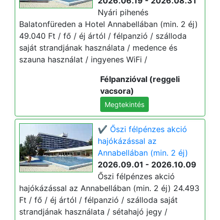
2026.06.19 - 2026.08.31
Nyári pihenés
Balatonfüreden a Hotel Annabellában (min. 2 éj)
49.040 Ft / fő / éj ártól / félpanzió / szálloda
saját strandjának használata / medence és
szauna használat / ingyenes WiFi /
Félpanzióval (reggeli
vacsora)
Megtekintés
✔️ Őszi félpénzes akció
hajókázással az
Annabellában (min. 2 éj)
2026.09.01 - 2026.10.09
Őszi félpénzes akció
hajókázással az Annabellában (min. 2 éj) 24.493
Ft / fő / éj ártól / félpanzió / szálloda saját
strandjának használata / sétahajó jegy /