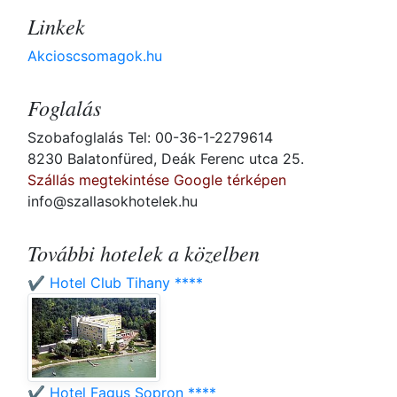
Linkek
Akcioscsomagok.hu
Foglalás
Szobafoglalás Tel: 00-36-1-2279614
8230 Balatonfüred, Deák Ferenc utca 25.
Szállás megtekintése Google térképen
info@szallasokhotelek.hu
További hotelek a közelben
✔️ Hotel Club Tihany ****
✔️ Hotel Fagus Sopron ****