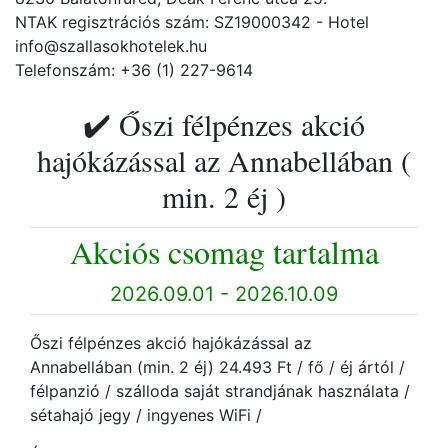
NTAK regisztrációs szám: SZ19000342 - Hotel
info@szallasokhotelek.hu
Telefonszám: +36 (1) 227-9614
✔️ Őszi félpénzes akció
hajókázással az Annabellában (
min. 2 éj )
Akciós csomag tartalma
2026.09.01 - 2026.10.09
Őszi félpénzes akció hajókázással az
Annabellában (min. 2 éj) 24.493 Ft / fő / éj ártól /
félpanzió / szálloda saját strandjának használata /
sétahajó jegy / ingyenes WiFi /