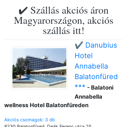
✔️ Szállás akciós áron
Magyarországon, akciós
szállás itt!
✔️ Danubius
Hotel
Annabella
Balatonfüred
***
- Balatoni
Annabella
wellness Hotel Balatonfüreden
Akciós csomagok: 3 db
8230 Balatonfüred, Deák Ferenc utca 25.