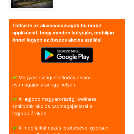
Töltse le az akcioscsomagok.hu mobil
applikációt, hogy minden kütyüjén, mobilján
önnel legyen az összes akciós szállás!
Magyarországi szállodák akciós
csomagajánlatai egy helyen.
A legjobb magyarországi wellness
szállodák akciós csomagajánlatai a
legjobb árakon.
A mobilalkalmazás letöltésével gyorsan