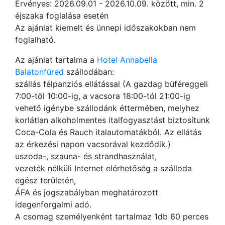
Érvényes: 2026.09.01 - 2026.10.09. között, min. 2
éjszaka foglalása esetén
Az ajánlat kiemelt és ünnepi időszakokban nem
foglalható.
Az ajánlat tartalma a
Hotel Annabella
Balatonfüred
szállodában:
szállás félpanziós ellátással (A gazdag büféreggeli
7:00-től 10:00-ig, a vacsora 18:00-tól 21:00-ig
vehető igénybe szállodánk éttermében, melyhez
korlátlan alkoholmentes italfogyasztást biztosítunk
Coca-Cola és Rauch italautomatákból. Az ellátás
az érkezési napon vacsorával kezdődik.)
uszoda-, szauna- és strandhasználat,
vezeték nélküli Internet elérhetőség a szálloda
egész területén,
ÁFA és jogszabályban meghatározott
idegenforgalmi adó.
A csomag személyenként tartalmaz 1db 60 perces