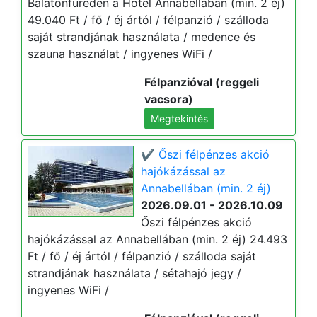
Balatonfüreden a Hotel Annabellában (min. 2 éj)
49.040 Ft / fő / éj ártól / félpanzió / szálloda
saját strandjának használata / medence és
szauna használat / ingyenes WiFi /
Félpanzióval (reggeli
vacsora)
Megtekintés
✔️ Őszi félpénzes akció
hajókázással az
Annabellában (min. 2 éj)
2026.09.01 - 2026.10.09
Őszi félpénzes akció
hajókázással az Annabellában (min. 2 éj) 24.493
Ft / fő / éj ártól / félpanzió / szálloda saját
strandjának használata / sétahajó jegy /
ingyenes WiFi /