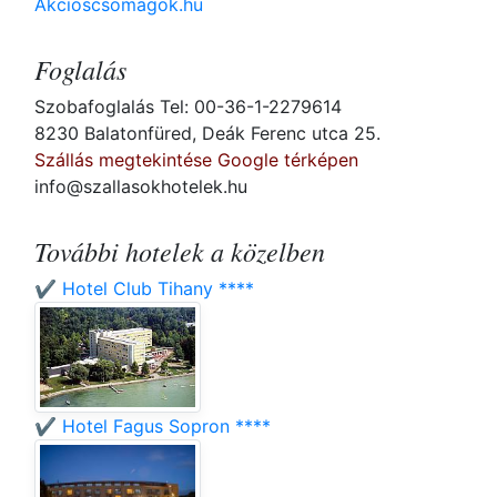
Akcioscsomagok.hu
Foglalás
Szobafoglalás Tel: 00-36-1-2279614
8230 Balatonfüred, Deák Ferenc utca 25.
Szállás megtekintése Google térképen
info@szallasokhotelek.hu
További hotelek a közelben
✔️ Hotel Club Tihany ****
✔️ Hotel Fagus Sopron ****