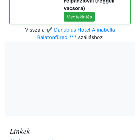
Félpanzióval (reggeli
vacsora)
Megtekintés
Vissza a
✔️ Danubius Hotel Annabella
Balatonfüred ***
szálláshoz
Linkek