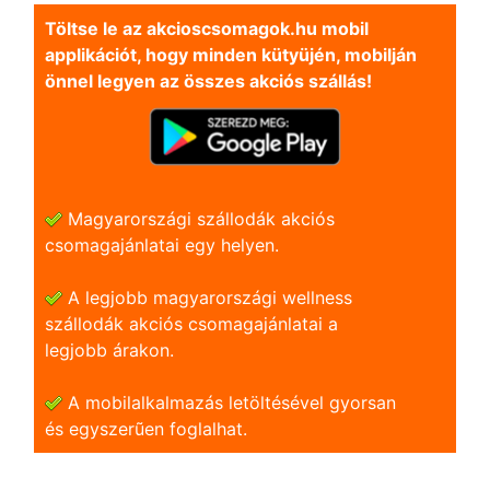
Töltse le az akcioscsomagok.hu mobil
applikációt, hogy minden kütyüjén, mobilján
önnel legyen az összes akciós szállás!
Magyarországi szállodák akciós
csomagajánlatai egy helyen.
A legjobb magyarországi wellness
szállodák akciós csomagajánlatai a
legjobb árakon.
A mobilalkalmazás letöltésével gyorsan
és egyszerũen foglalhat.