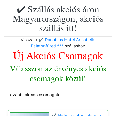
✔️ Szállás akciós áron
Magyarországon, akciós
szállás itt!
Vissza a
✔️ Danubius Hotel Annabella
Balatonfüred ***
szálláshoz
Új Akciós Csomagok
Válasszon az érvényes akciós
csomagok közül!
További akciós csomagok
✔️ Nyári balatoni akció a