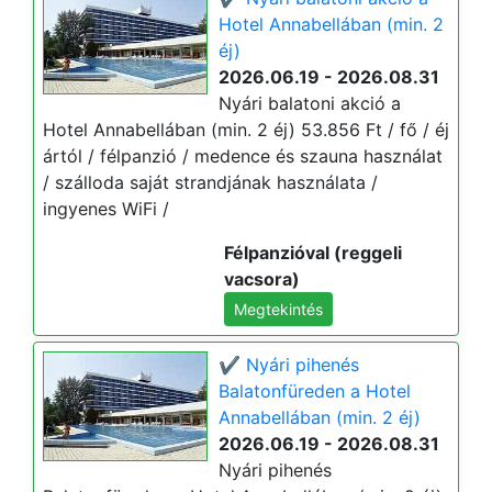
Hotel Annabellában (min. 2
éj)
2026.06.19 - 2026.08.31
Nyári balatoni akció a
Hotel Annabellában (min. 2 éj) 53.856 Ft / fő / éj
ártól / félpanzió / medence és szauna használat
/ szálloda saját strandjának használata /
ingyenes WiFi /
Félpanzióval (reggeli
vacsora)
Megtekintés
✔️ Nyári pihenés
Balatonfüreden a Hotel
Annabellában (min. 2 éj)
2026.06.19 - 2026.08.31
Nyári pihenés