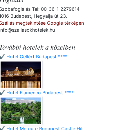
Szobafoglalás Tel: 00-36-1-2279614
1016 Budapest, Hegyalja út 23.
Szállás megtekintése Google térképen
info@szallasokhotelek.hu
További hotelek a közelben
✔️ Hotel Gellért Budapest ****
✔️ Hotel Flamenco Budapest ****
✔️ Hotel Mercure Budapest Castle Hill