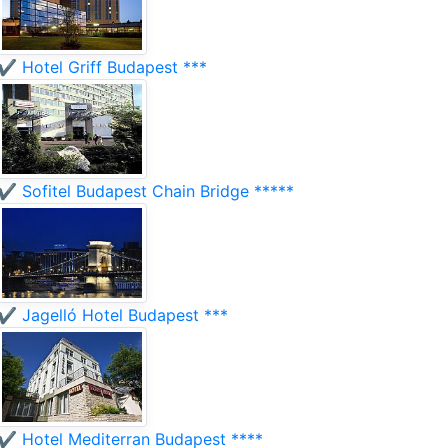
✔️ Hotel Griff Budapest ***
✔️ Sofitel Budapest Chain Bridge *****
✔️ Jagelló Hotel Budapest ***
✔️ Hotel Mediterran Budapest ****