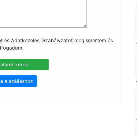
ket és Adatkezelési Szabályzatot megismertem és
lfogadom.
a a szálláshoz