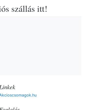
s szállás itt!
Linkek
Akcioscsomagok.hu
Foglalás