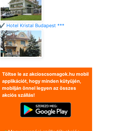
✔️ Hotel Kristal Budapest ***
Töltse le az akcioscsomagok.hu mobil
applikációt, hogy minden kütyüjén,
mobilján önnel legyen az összes
akciós szállás!