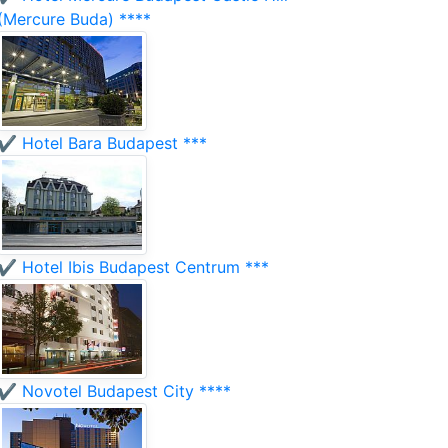
(Mercure Buda) ****
✔️ Hotel Bara Budapest ***
✔️ Hotel Ibis Budapest Centrum ***
✔️ Novotel Budapest City ****