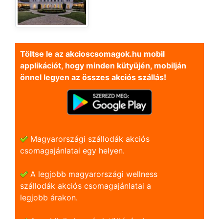
Töltse le az akcioscsomagok.hu mobil
applikációt, hogy minden kütyüjén, mobilján
önnel legyen az összes akciós szállás!
Magyarországi szállodák akciós
csomagajánlatai egy helyen.
A legjobb magyarországi wellness
szállodák akciós csomagajánlatai a
legjobb árakon.