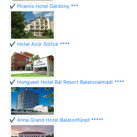
✔️ Piramis Hotel Gárdony ***
✔️ Hotel Azúr Siófok ****
✔️ Hunguest Hotel Bál Resort Balatonalmádi ****
✔️ Anna Grand Hotel Balatonfüred *****