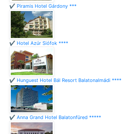
✔️ Piramis Hotel Gárdony ***
✔️ Hotel Azúr Siófok ****
✔️ Hunguest Hotel Bál Resort Balatonalmádi ****
✔️ Anna Grand Hotel Balatonfüred *****