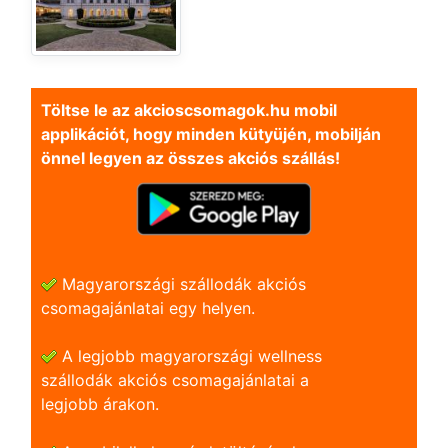
Töltse le az akcioscsomagok.hu mobil
applikációt, hogy minden kütyüjén, mobilján
önnel legyen az összes akciós szállás!
Magyarországi szállodák akciós
csomagajánlatai egy helyen.
A legjobb magyarországi wellness
szállodák akciós csomagajánlatai a
legjobb árakon.