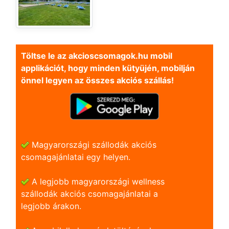
Töltse le az akcioscsomagok.hu mobil
applikációt, hogy minden kütyüjén, mobilján
önnel legyen az összes akciós szállás!
Magyarországi szállodák akciós
csomagajánlatai egy helyen.
A legjobb magyarországi wellness
szállodák akciós csomagajánlatai a
legjobb árakon.