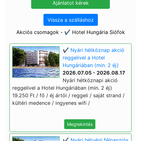
Vissza a szálláshoz
Akciós csomagok - ✔️ Hotel Hungária Siófok
✔️ Nyári hétköznap akció
reggelivel a Hotel
Hungáriában (min. 2 éj)
2026.07.05 - 2026.08.17
Nyári hétköznapi akció
reggelivel a Hotel Hungáriában (min. 2 éj)
19.250 Ft / fő / éj ártól / reggeli / saját strand /
kültéri medence / ingyenes wifi /
Megtekintés
✔️ Nyári hétvégi félpanziós