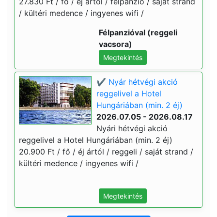
27.830 Ft / fő / éj ártól / félpanzió / saját strand
/ kültéri medence / ingyenes wifi /
Félpanzióval (reggeli
vacsora)
Megtekintés
✔️ Nyár hétvégi akció
reggelivel a Hotel
Hungáriában (min. 2 éj)
2026.07.05 - 2026.08.17
Nyári hétvégi akció
reggelivel a Hotel Hungáriában (min. 2 éj)
20.900 Ft / fő / éj ártól / reggeli / saját strand /
kültéri medence / ingyenes wifi /
Megtekintés