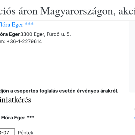
ciós áron Magyarországon, akció
Flóra Eger ***
lóra Eger
3300 Eger, Fürdő u. 5.
ám: +36-1-2279614
djön a csoportos foglalás esetén érvényes árakról.
nlatkérés
 Flóra Eger ***
Péntek