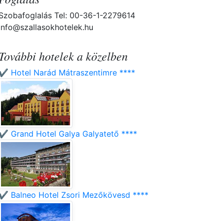
Szobafoglalás Tel: 00-36-1-2279614
info@szallasokhotelek.hu
További hotelek a közelben
✔️ Hotel Narád Mátraszentimre ****
✔️ Grand Hotel Galya Galyatető ****
✔️ Balneo Hotel Zsori Mezőkövesd ****