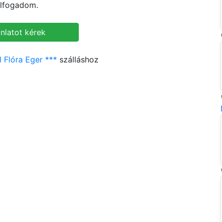
lfogadom.
 Flóra Eger ***
szálláshoz