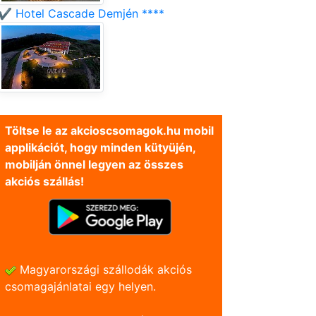
✔️ Hotel Cascade Demjén ****
Töltse le az akcioscsomagok.hu mobil
applikációt, hogy minden kütyüjén,
mobilján önnel legyen az összes
akciós szállás!
Magyarországi szállodák akciós
csomagajánlatai egy helyen.