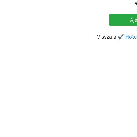
e
Vissza a
✔️ Hotel