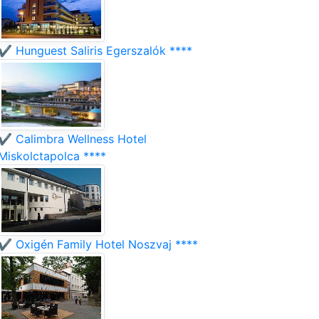
✔️ Hunguest Saliris Egerszalók ****
✔️ Calimbra Wellness Hotel
Miskolctapolca ****
✔️ Oxigén Family Hotel Noszvaj ****