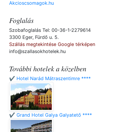
Akcioscsomagok.hu
Foglalás
Szobafoglalás Tel: 00-36-1-2279614
3300 Eger, Fürdő u. 5.
Szállás megtekintése Google térképen
info@szallasokhotelek.hu
További hotelek a közelben
✔️ Hotel Narád Mátraszentimre ****
✔️ Grand Hotel Galya Galyatető ****