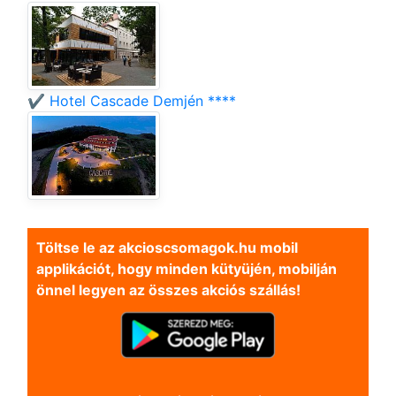
✔️ Hotel Cascade Demjén ****
Töltse le az akcioscsomagok.hu mobil
applikációt, hogy minden kütyüjén, mobilján
önnel legyen az összes akciós szállás!