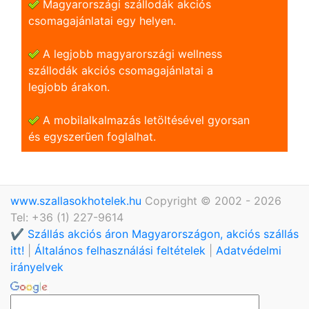
Magyarországi szállodák akciós
csomagajánlatai egy helyen.
A legjobb magyarországi wellness
szállodák akciós csomagajánlatai a
legjobb árakon.
A mobilalkalmazás letöltésével gyorsan
és egyszerũen foglalhat.
www.szallasokhotelek.hu
Copyright © 2002 - 2026
Tel: +36 (1) 227-9614
✔️ Szállás akciós áron Magyarországon, akciós szállás
itt!
|
Általános felhasználási feltételek
|
Adatvédelmi
irányelvek