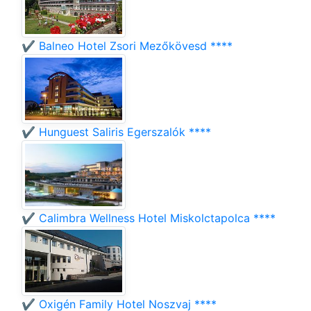
✔️ Balneo Hotel Zsori Mezőkövesd ****
✔️ Hunguest Saliris Egerszalók ****
✔️ Calimbra Wellness Hotel Miskolctapolca ****
✔️ Oxigén Family Hotel Noszvaj ****