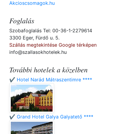
Akcioscsomagok.hu
Foglalás
Szobafoglalás Tel: 00-36-1-2279614
3300 Eger, Fürdő u. 5.
Szállás megtekintése Google térképen
info@szallasokhotelek.hu
További hotelek a közelben
✔️ Hotel Narád Mátraszentimre ****
✔️ Grand Hotel Galya Galyatető ****