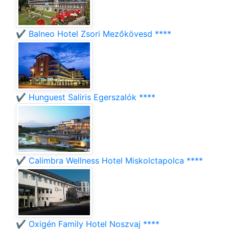
✔️ Balneo Hotel Zsori Mezőkövesd ****
✔️ Hunguest Saliris Egerszalók ****
✔️ Calimbra Wellness Hotel Miskolctapolca ****
✔️ Oxigén Family Hotel Noszvaj ****