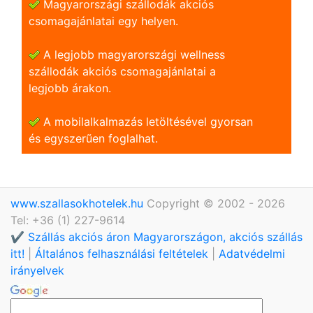
Magyarországi szállodák akciós
csomagajánlatai egy helyen.
A legjobb magyarországi wellness
szállodák akciós csomagajánlatai a
legjobb árakon.
A mobilalkalmazás letöltésével gyorsan
és egyszerũen foglalhat.
www.szallasokhotelek.hu
Copyright © 2002 - 2026
Tel: +36 (1) 227-9614
✔️ Szállás akciós áron Magyarországon, akciós szállás
itt!
|
Általános felhasználási feltételek
|
Adatvédelmi
irányelvek