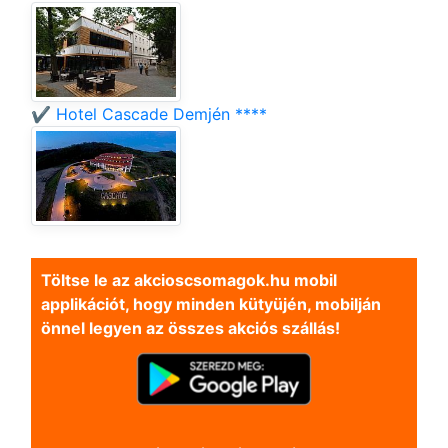
✔️ Hotel Cascade Demjén ****
Töltse le az akcioscsomagok.hu mobil
applikációt, hogy minden kütyüjén, mobilján
önnel legyen az összes akciós szállás!