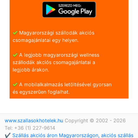
Magyarországi szállodák akciós
csomagajánlatai egy helyen.
A legjobb magyarországi wellness
szállodák akciós csomagajánlatai a
legjobb árakon.
A mobilalkalmazás letöltésével gyorsan
és egyszerũen foglalhat.
www.szallasokhotelek.hu
Copyright © 2002 - 2026
Tel: +36 (1) 227-9614
✔️ Szállás akciós áron Magyarországon, akciós szállás