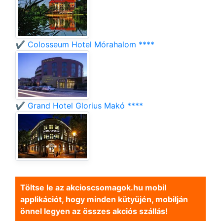
✔️ Colosseum Hotel Mórahalom ****
✔️ Grand Hotel Glorius Makó ****
Töltse le az akcioscsomagok.hu mobil
applikációt, hogy minden kütyüjén, mobilján
önnel legyen az összes akciós szállás!