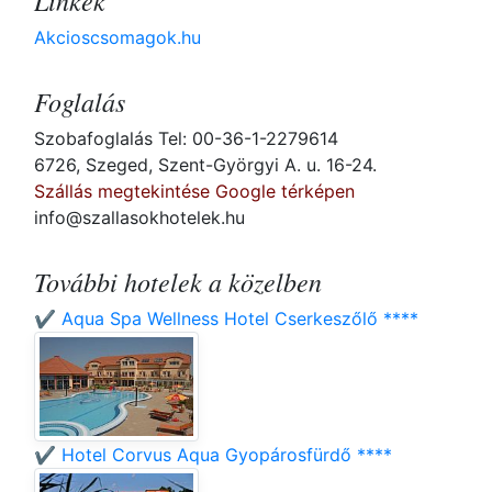
Linkek
Akcioscsomagok.hu
Foglalás
Szobafoglalás Tel: 00-36-1-2279614
6726, Szeged, Szent-Györgyi A. u. 16-24.
Szállás megtekintése Google térképen
info@szallasokhotelek.hu
További hotelek a közelben
✔️ Aqua Spa Wellness Hotel Cserkeszőlő ****
✔️ Hotel Corvus Aqua Gyopárosfürdő ****