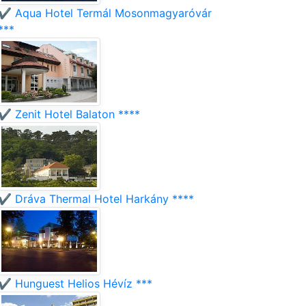
✔️ Aqua Hotel Termál Mosonmagyaróvár
***
✔️ Zenit Hotel Balaton ****
✔️ Dráva Thermal Hotel Harkány ****
✔️ Hunguest Helios Hévíz ***