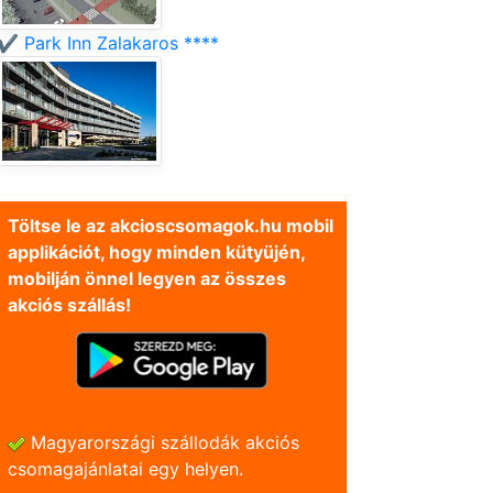
✔️ Park Inn Zalakaros ****
Töltse le az akcioscsomagok.hu mobil
applikációt, hogy minden kütyüjén,
mobilján önnel legyen az összes
akciós szállás!
Magyarországi szállodák akciós
csomagajánlatai egy helyen.