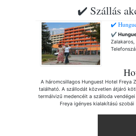
✔️ Szállás ak
✔️ Hungue
✔️ Hungue
Zalakaros, 
Telefonsz
Hot
A háromcsillagos Hunguest Hotel Freya 
található. A szállodát közvetlen átjáró k
termálvizű medencéit a szálloda vendégei
Freya igényes kialakítású szobái 