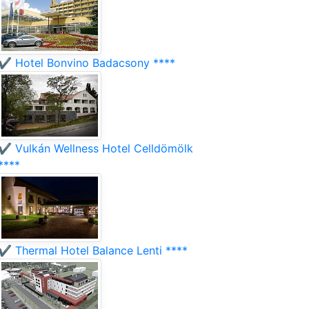
✔️ Hotel Bonvino Badacsony ****
✔️ Vulkán Wellness Hotel Celldömölk
****
✔️ Thermal Hotel Balance Lenti ****