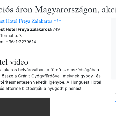
ciós áron Magyarországon, akció
st Hotel Freya Zalakaros ***
st Hotel Freya Zalakaros
8749
Termál u. 7.
ám: +36-1-2279614
el video
Zalakaros belvárosában, a fürdő szomszédságában
öti össze a Gránit Gyógyfürdővel, melynek gyógy- és
 térítésmentesen vehetik igénybe. A Hunguest Hotel
és étterme biztosítják a nyugodt pihenést.