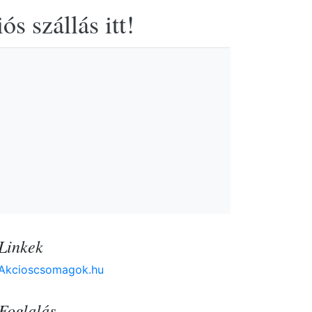
s szállás itt!
Linkek
Akcioscsomagok.hu
Foglalás