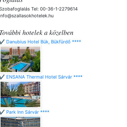
Szobafoglalás Tel: 00-36-1-2279614
info@szallasokhotelek.hu
További hotelek a közelben
✔️ Danubius Hotel Bük, Bükfürdő ****
✔️ ENSANA Thermal Hotel Sárvár ****
✔️ Park Inn Sárvár ****