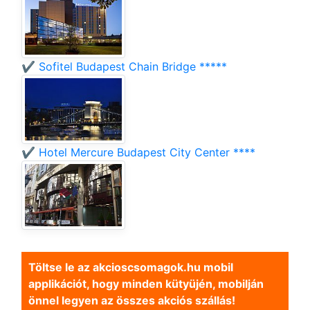
✔️ Sofitel Budapest Chain Bridge *****
✔️ Hotel Mercure Budapest City Center ****
Töltse le az akcioscsomagok.hu mobil
applikációt, hogy minden kütyüjén, mobilján
önnel legyen az összes akciós szállás!