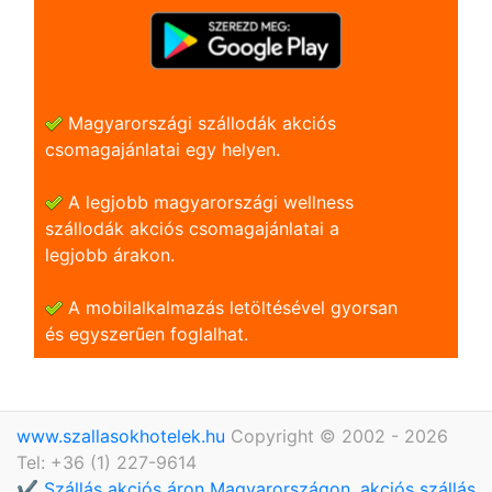
Magyarországi szállodák akciós
csomagajánlatai egy helyen.
A legjobb magyarországi wellness
szállodák akciós csomagajánlatai a
legjobb árakon.
A mobilalkalmazás letöltésével gyorsan
és egyszerũen foglalhat.
www.szallasokhotelek.hu
Copyright © 2002 - 2026
Tel: +36 (1) 227-9614
✔️ Szállás akciós áron Magyarországon, akciós szállás