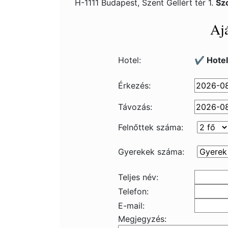
H-1111 Budapest, Szent Gellért tér 1.
Sz
Ajá
Hotel:
✔️ Hotel
Érkezés:
Távozás:
Felnőttek száma:
Gyerekek száma:
Teljes név:
Telefon:
E-mail:
Megjegyzés: