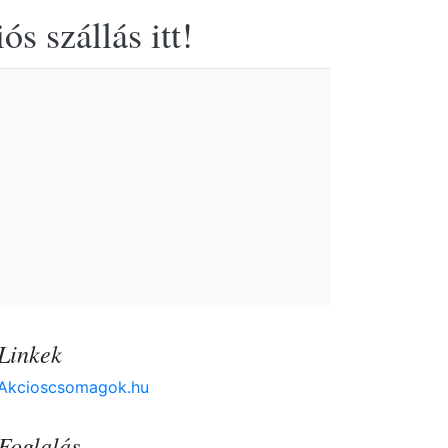
s szállás itt!
Linkek
Akcioscsomagok.hu
Foglalás