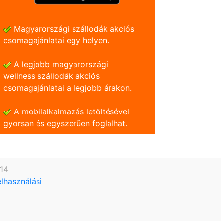
Magyarországi szállodák akciós
csomagajánlatai egy helyen.
A legjobb magyarországi
wellness szállodák akciós
csomagajánlatai a legjobb árakon.
A mobilalkalmazás letöltésével
gyorsan és egyszerũen foglalhat.
614
elhasználási