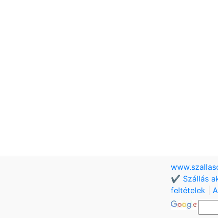
www.szallas
✔️ Szállás a
feltételek
|
A