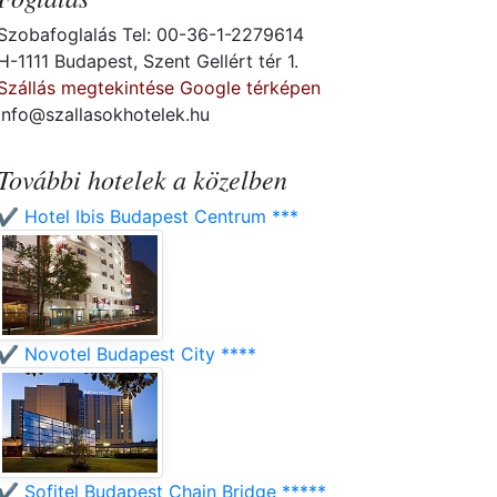
Szobafoglalás Tel: 00-36-1-2279614
H-1111 Budapest, Szent Gellért tér 1.
Szállás megtekintése Google térképen
info@szallasokhotelek.hu
További hotelek a közelben
✔️ Hotel Ibis Budapest Centrum ***
✔️ Novotel Budapest City ****
✔️ Sofitel Budapest Chain Bridge *****