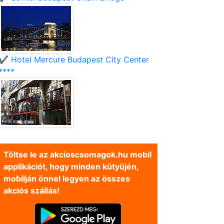
✔️ Hotel Mercure Budapest City Center
****
Töltse le az akcioscsomagok.hu mobil
applikációt, hogy minden kütyüjén,
mobilján önnel legyen az összes
akciós szállás!