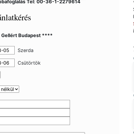
obafoglalás Tel: 00-36-1-2279614
nlatkérés
 Gellért Budapest ****
Szerda
Csütörtök