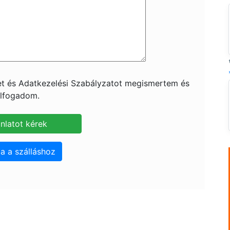
ket és Adatkezelési Szabályzatot megismertem és
lfogadom.
a a szálláshoz