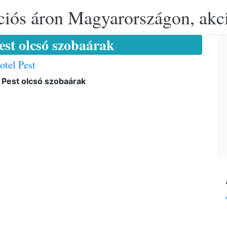
ciós áron Magyarországon, akció
est olcsó szobaárak
otel Pest
 Pest olcsó szobaárak