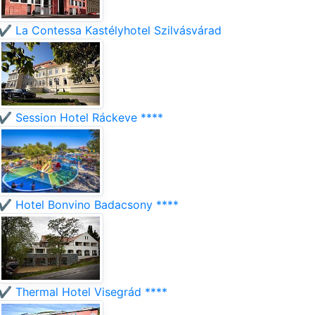
✔️ La Contessa Kastélyhotel Szilvásvárad
✔️ Session Hotel Ráckeve ****
✔️ Hotel Bonvino Badacsony ****
✔️ Thermal Hotel Visegrád ****