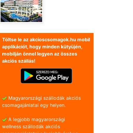
Töltse le az akcioscsomagok.hu mobil
applikációt, hogy minden kütyüjén,
mobilján önnel legyen az összes
akciós szállás!
Magyarországi szállodák akciós
csomagajánlatai egy helyen.
A legjobb magyarországi
wellness szállodák akciós