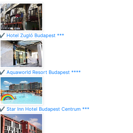
✔️ Hotel Zugló Budapest ***
✔️ Aquaworld Resort Budapest ****
✔️ Star Inn Hotel Budapest Centrum ***