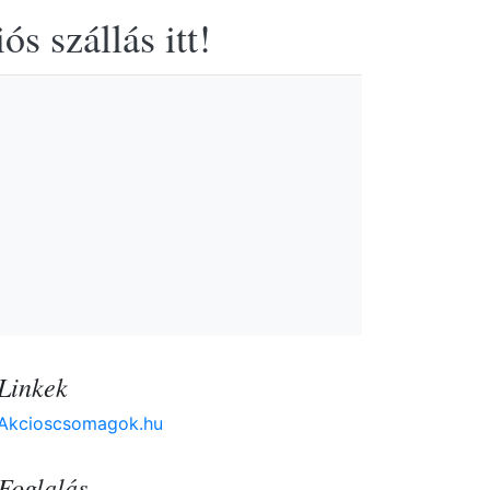
s szállás itt!
Linkek
Akcioscsomagok.hu
Foglalás