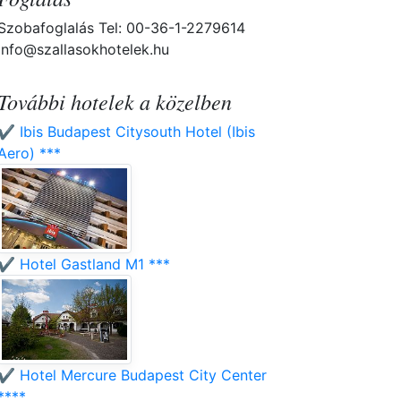
Szobafoglalás Tel: 00-36-1-2279614
info@szallasokhotelek.hu
További hotelek a közelben
✔️ Ibis Budapest Citysouth Hotel (Ibis
Aero) ***
✔️ Hotel Gastland M1 ***
✔️ Hotel Mercure Budapest City Center
****