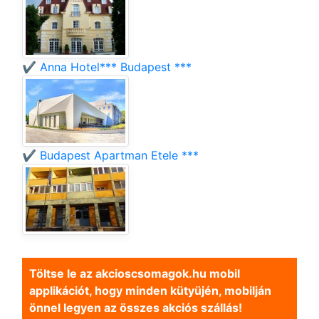
✔️ Anna Hotel*** Budapest ***
✔️ Budapest Apartman Etele ***
Töltse le az akcioscsomagok.hu mobil
applikációt, hogy minden kütyüjén, mobilján
önnel legyen az összes akciós szállás!