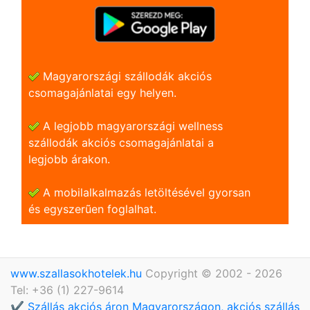
Magyarországi szállodák akciós
csomagajánlatai egy helyen.
A legjobb magyarországi wellness
szállodák akciós csomagajánlatai a
legjobb árakon.
A mobilalkalmazás letöltésével gyorsan
és egyszerũen foglalhat.
www.szallasokhotelek.hu
Copyright © 2002 - 2026
Tel: +36 (1) 227-9614
✔️ Szállás akciós áron Magyarországon, akciós szállás