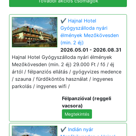
További akciós csomagok
✔️ Hajnal Hotel
Gyógyszálloda nyári
élmények Mezőkövesden
(min. 2 éj)
2026.05.01 - 2026.08.31
Hajnal Hotel Gyógyszálloda nyári élmények
Mezőkövesden (min. 2 éj) 29.000 Ft / fő / éj
ártól / félpanziós ellátás / gyógyvizes medence
/ szauna / fürdőköntös használat / ingyenes
parkolás / ingyenes wifi /
Félpanzióval (reggeli
vacsora)
Megtekintés
✔️ Indián nyár