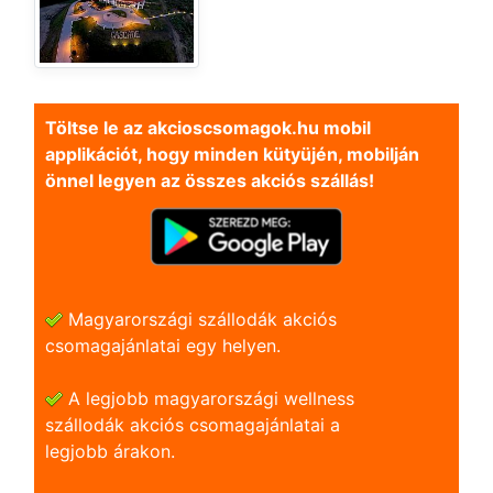
Töltse le az akcioscsomagok.hu mobil
applikációt, hogy minden kütyüjén, mobilján
önnel legyen az összes akciós szállás!
Magyarországi szállodák akciós
csomagajánlatai egy helyen.
A legjobb magyarországi wellness
szállodák akciós csomagajánlatai a
legjobb árakon.