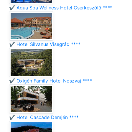
✔️ Aqua Spa Wellness Hotel Cserkeszőlő ****
✔️ Hotel Silvanus Visegrád ****
✔️ Oxigén Family Hotel Noszvaj ****
✔️ Hotel Cascade Demjén ****