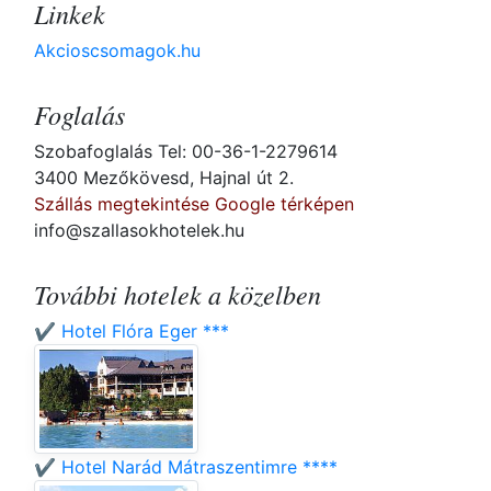
Linkek
Akcioscsomagok.hu
Foglalás
Szobafoglalás Tel: 00-36-1-2279614
3400 Mezőkövesd, Hajnal út 2.
Szállás megtekintése Google térképen
info@szallasokhotelek.hu
További hotelek a közelben
✔️ Hotel Flóra Eger ***
✔️ Hotel Narád Mátraszentimre ****