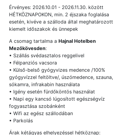
Érvényes: 2026.10.01 - 2026.11.30. között
HÉTKÖZNAPOKON, min. 2 éjszaka foglalása
esetén, kivéve a szálloda által meghatározott
kiemelt időszakok és ünnepek
A csomag tartalma a
Hajnal Hotelben
Mezőkövesden
:
• Szállás svédasztalos reggelivel
• Félpanziós vacsora
• Külső-belső gyógyvizes medence /100%
gyógyvízzel feltöltve/, úszómedence, szauna,
sókamra, infrakabin használata
• Igény esetén fürdőköntös használat
• Napi egy kancsó lúgosított egészségvíz
fogyasztása szobánként
• Wifi az egész szállodában
• Parkolás
Árak kétágyas elhelyezéssel hétköznap: