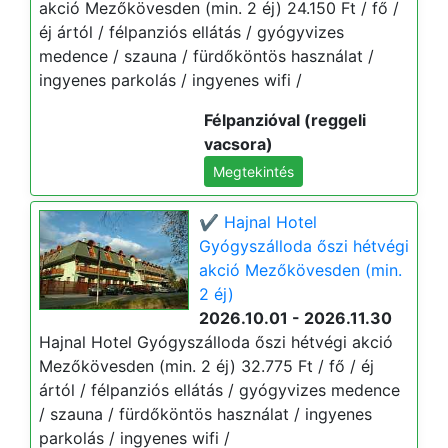
akció Mezőkövesden (min. 2 éj) 24.150 Ft / fő /
éj ártól / félpanziós ellátás / gyógyvizes
medence / szauna / fürdőköntös használat /
ingyenes parkolás / ingyenes wifi /
Félpanzióval (reggeli
vacsora)
Megtekintés
✔️ Hajnal Hotel
Gyógyszálloda őszi hétvégi
akció Mezőkövesden (min.
2 éj)
2026.10.01 - 2026.11.30
Hajnal Hotel Gyógyszálloda őszi hétvégi akció
Mezőkövesden (min. 2 éj) 32.775 Ft / fő / éj
ártól / félpanziós ellátás / gyógyvizes medence
/ szauna / fürdőköntös használat / ingyenes
parkolás / ingyenes wifi /