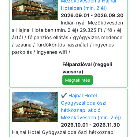
Mezőkövesden a Hajnal
Hotelben (min. 2 éj)
2026.09.01 - 2026.09.30
Indián nyár Mezőkövesden
a Hajnal Hotelben (min. 2 éj) 29.325 Ft / fő / éj
ártól / félpanziós ellátás / gyógyvizes medence
/ szauna / fürdőköntös használat / ingyenes
parkolás / ingyenes wifi /
Félpanzióval (reggeli
vacsora)
Megtekintés
✔️ Hajnal Hotel
Gyógyszálloda őszi
hétköznapi akció
Mezőkövesden (min. 2 éj)
2026.10.01 - 2026.11.30
Hajnal Hotel Gyógyszálloda őszi hétköznapi