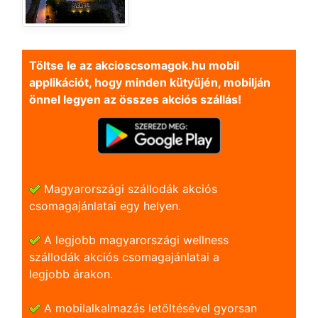
Töltse le az akcioscsomagok.hu mobil
applikációt, hogy minden kütyüjén, mobilján
önnel legyen az összes akciós szállás!
Magyarországi szállodák akciós
csomagajánlatai egy helyen.
A legjobb magyarországi wellness
szállodák akciós csomagajánlatai a
legjobb árakon.
A mobilalkalmazás letöltésével gyorsan