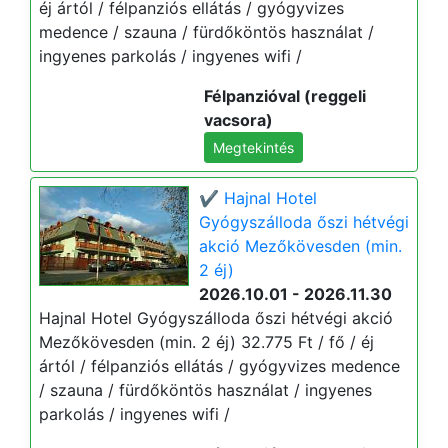
éj ártól / félpanziós ellátás / gyógyvizes
medence / szauna / fürdőköntös használat /
ingyenes parkolás / ingyenes wifi /
Félpanzióval (reggeli
vacsora)
Megtekintés
✔️ Hajnal Hotel
Gyógyszálloda őszi hétvégi
akció Mezőkövesden (min.
2 éj)
2026.10.01 - 2026.11.30
Hajnal Hotel Gyógyszálloda őszi hétvégi akció
Mezőkövesden (min. 2 éj) 32.775 Ft / fő / éj
ártól / félpanziós ellátás / gyógyvizes medence
/ szauna / fürdőköntös használat / ingyenes
parkolás / ingyenes wifi /