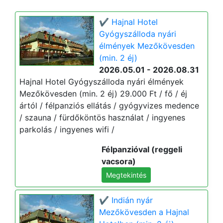
✔️ Hajnal Hotel
Gyógyszálloda nyári
élmények Mezőkövesden
(min. 2 éj)
2026.05.01 - 2026.08.31
Hajnal Hotel Gyógyszálloda nyári élmények
Mezőkövesden (min. 2 éj) 29.000 Ft / fő / éj
ártól / félpanziós ellátás / gyógyvizes medence
/ szauna / fürdőköntös használat / ingyenes
parkolás / ingyenes wifi /
Félpanzióval (reggeli
vacsora)
Megtekintés
✔️ Indián nyár
Mezőkövesden a Hajnal