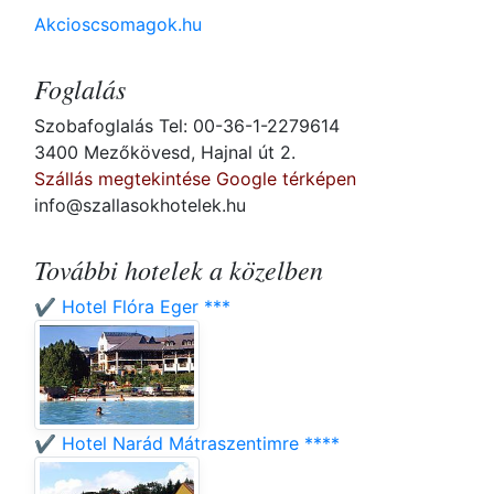
Akcioscsomagok.hu
Foglalás
Szobafoglalás Tel: 00-36-1-2279614
3400 Mezőkövesd, Hajnal út 2.
Szállás megtekintése Google térképen
info@szallasokhotelek.hu
További hotelek a közelben
✔️ Hotel Flóra Eger ***
✔️ Hotel Narád Mátraszentimre ****