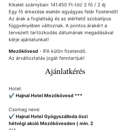
Kikelet szárnyban: 141.450 Ft-tól/ 2 fő / 2 éj
Egy fő érkezése esetén egyágyas felár fizetendő!
Az árak a foglaltság és az elérhető szobatípus
függvényében változnak. A pontos árakért a
tervezett tartózkodás dátumának megadásával
kérje ajánlatunkat!
Mezőkövesd
- IFA külön fizetendő.
Az árváltoztatás jogát fenntartjuk!
Ajánlatkérés
Hotel:
✔️ Hajnal Hotel Mezőkövesd ***
Csomag neve:
✔️ Hajnal Hotel Gyógyszálloda őszi
hétvégi akció Mezőkövesden ( min. 2