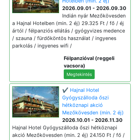
Hotelben (min. 2 éj)
2026.09.01 - 2026.09.30
Indián nyár Mezőkövesden
a Hajnal Hotelben (min. 2 éj) 29.325 Ft / fő / éj
ártól / félpanziós ellátás / gyógyvizes medence
/ szauna / fürdőköntös használat / ingyenes
parkolás / ingyenes wifi /
Félpanzióval (reggeli
vacsora)
Megtekintés
✔️ Hajnal Hotel
Gyógyszálloda őszi
hétköznapi akció
Mezőkövesden (min. 2 éj)
2026.10.01 - 2026.11.30
Hajnal Hotel Gyógyszálloda őszi hétköznapi
akció Mezőkövesden (min. 2 éj) 24.150 Ft / fő /