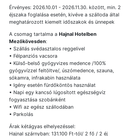
Érvényes: 2026.10.01 - 2026.11.30. között, min. 2
éjszaka foglalása esetén, kivéve a szálloda által
meghatározott kiemelt időszakok és ünnepek
A csomag tartalma a
Hajnal Hotelben
Mezőkövesden
:
• Szállás svédasztalos reggelivel
• Félpanziós vacsora
• Külső-belső gyógyvizes medence /100%
gyógyvízzel feltöltve/, úszómedence, szauna,
sókamra, infrakabin használata
• Igény esetén fürdőköntös használat
• Napi egy kancsó lúgosított egészségvíz
fogyasztása szobánként
• Wifi az egész szállodában
• Parkolás
Árak kétágyas elhelyezéssel:
Hajnal szárnyban: 131.100 Ft-tól/ 2 fő / 2 éj