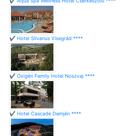
✔️ Aqua Spa Wellness Hotel Cserkeszőlő ****
✔️ Hotel Silvanus Visegrád ****
✔️ Oxigén Family Hotel Noszvaj ****
✔️ Hotel Cascade Demjén ****