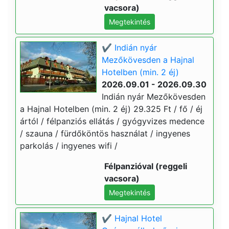
vacsora)
Megtekintés
✔️ Indián nyár
Mezőkövesden a Hajnal
Hotelben (min. 2 éj)
2026.09.01 - 2026.09.30
Indián nyár Mezőkövesden
a Hajnal Hotelben (min. 2 éj) 29.325 Ft / fő / éj
ártól / félpanziós ellátás / gyógyvizes medence
/ szauna / fürdőköntös használat / ingyenes
parkolás / ingyenes wifi /
Félpanzióval (reggeli
vacsora)
Megtekintés
✔️ Hajnal Hotel