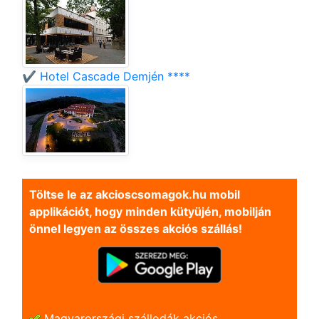
✔️ Hotel Cascade Demjén ****
Töltse le az akcioscsomagok.hu mobil
applikációt, hogy minden kütyüjén, mobilján
önnel legyen az összes akciós szállás!
Magyarországi szállodák akciós