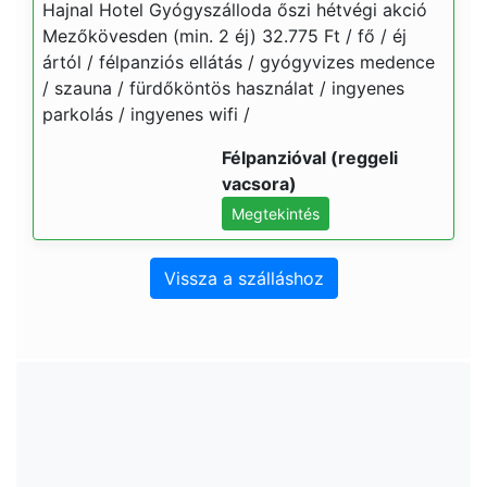
Hajnal Hotel Gyógyszálloda őszi hétvégi akció
Mezőkövesden (min. 2 éj) 32.775 Ft / fő / éj
ártól / félpanziós ellátás / gyógyvizes medence
/ szauna / fürdőköntös használat / ingyenes
parkolás / ingyenes wifi /
Félpanzióval (reggeli
vacsora)
Megtekintés
Vissza a szálláshoz