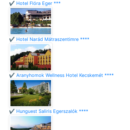
✔️ Hotel Flóra Eger ***
✔️ Hotel Narád Mátraszentimre ****
✔️ Aranyhomok Wellness Hotel Kecskemét ****
✔️ Hunguest Saliris Egerszalók ****