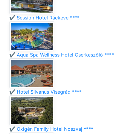
✔️ Session Hotel Ráckeve ****
✔️ Aqua Spa Wellness Hotel Cserkeszőlő ****
✔️ Hotel Silvanus Visegrád ****
✔️ Oxigén Family Hotel Noszvaj ****