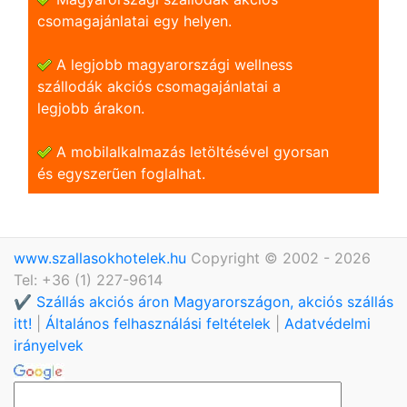
csomagajánlatai egy helyen.
A legjobb magyarországi wellness
szállodák akciós csomagajánlatai a
legjobb árakon.
A mobilalkalmazás letöltésével gyorsan
és egyszerũen foglalhat.
www.szallasokhotelek.hu
Copyright © 2002 - 2026
Tel: +36 (1) 227-9614
✔️ Szállás akciós áron Magyarországon, akciós szállás
itt!
|
Általános felhasználási feltételek
|
Adatvédelmi
irányelvek