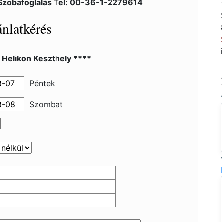
Szobafoglalás Tel: 00-36-1-2279614
nlatkérés
 Helikon Keszthely ****
Péntek
Szombat