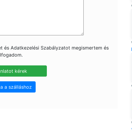
ket és Adatkezelési Szabályzatot megismertem és
lfogadom.
a a szálláshoz