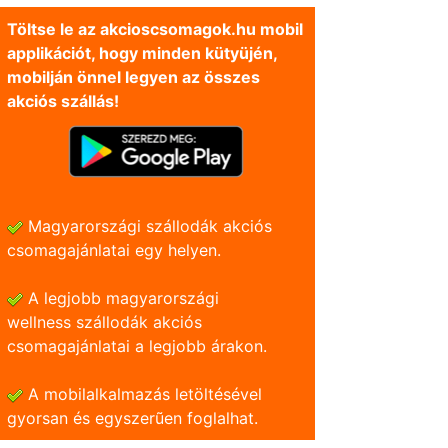
Töltse le az akcioscsomagok.hu mobil
applikációt, hogy minden kütyüjén,
mobilján önnel legyen az összes
akciós szállás!
Magyarországi szállodák akciós
csomagajánlatai egy helyen.
A legjobb magyarországi
wellness szállodák akciós
csomagajánlatai a legjobb árakon.
A mobilalkalmazás letöltésével
gyorsan és egyszerũen foglalhat.