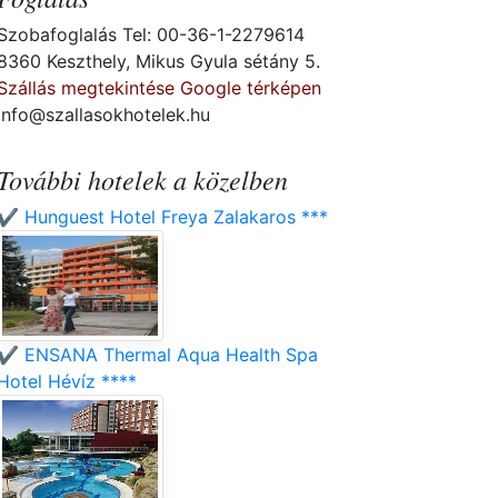
Szobafoglalás Tel: 00-36-1-2279614
8360 Keszthely, Mikus Gyula sétány 5.
Szállás megtekintése Google térképen
info@szallasokhotelek.hu
További hotelek a közelben
✔️ Hunguest Hotel Freya Zalakaros ***
✔️ ENSANA Thermal Aqua Health Spa
Hotel Hévíz ****