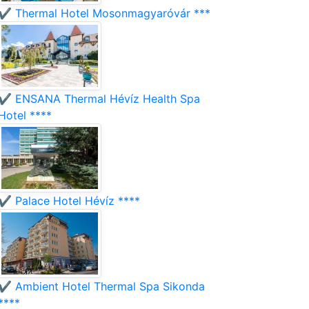
✔️ Thermal Hotel Mosonmagyaróvár ***
✔️ ENSANA Thermal Hévíz Health Spa
Hotel ****
✔️ Palace Hotel Hévíz ****
✔️ Ambient Hotel Thermal Spa Sikonda
****