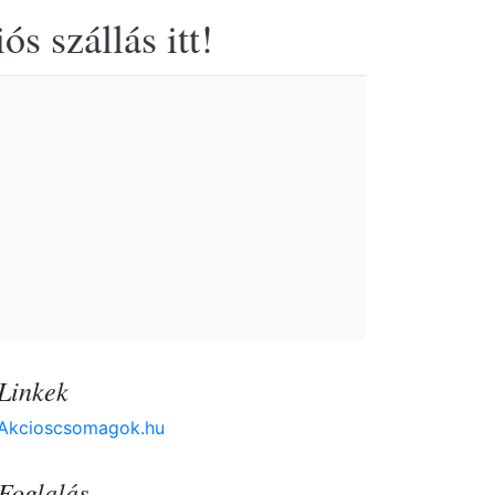
s szállás itt!
Linkek
Akcioscsomagok.hu
Foglalás