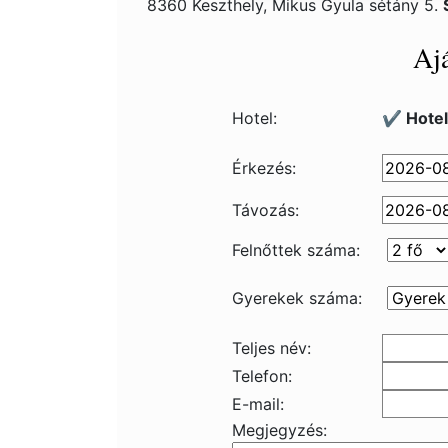
8360 Keszthely, Mikus Gyula sétány 5.
Ajá
Hotel:
✔️ Hotel
Érkezés:
Távozás:
Felnőttek száma:
Gyerekek száma:
Teljes név:
Telefon:
E-mail:
Megjegyzés: