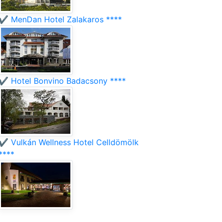
✔️ MenDan Hotel Zalakaros ****
✔️ Hotel Bonvino Badacsony ****
✔️ Vulkán Wellness Hotel Celldömölk
****