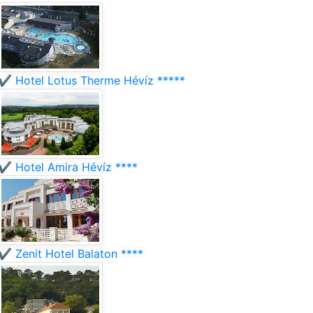
✔️ Hotel Lotus Therme Hévíz *****
✔️ Hotel Amira Hévíz ****
✔️ Zenit Hotel Balaton ****