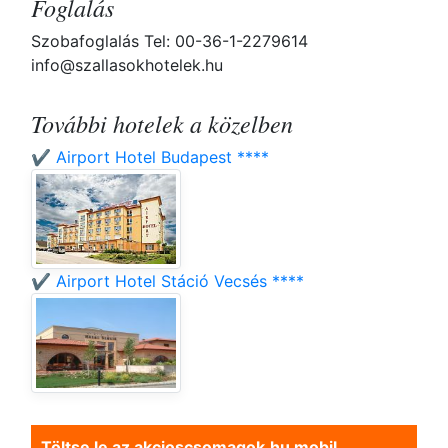
Foglalás
Szobafoglalás Tel: 00-36-1-2279614
info@szallasokhotelek.hu
További hotelek a közelben
✔️ Airport Hotel Budapest ****
✔️ Airport Hotel Stáció Vecsés ****
Töltse le az akcioscsomagok.hu mobil