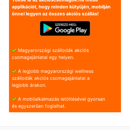
applikációt, hogy minden kütyüjén, mobilján
önnel legyen az összes akciós szállás!
Magyarországi szállodák akciós
csomagajánlatai egy helyen.
A legjobb magyarországi wellness
szállodák akciós csomagajánlatai a
legjobb árakon.
A mobilalkalmazás letöltésével gyorsan
és egyszerũen foglalhat.