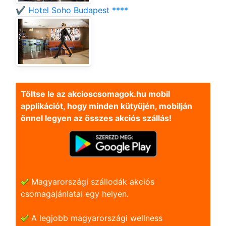
✔️ Hotel Soho Budapest ****
Töltse le az akcioscsomagok.hu mobil
applikációt, hogy minden kütyüjén, mobilján
önnel legyen az összes akciós szállás!
Magyarországi szállodák akciós
csomagajánlatai egy helyen.
A legjobb magyarországi wellness