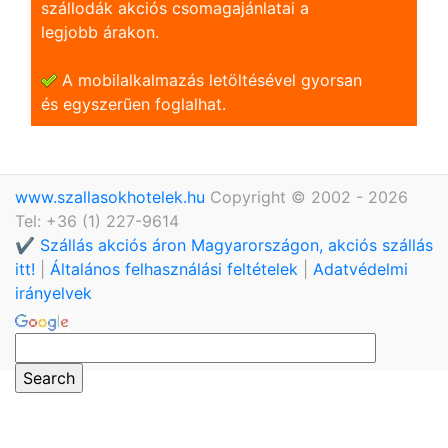
szállodák akciós csomagajánlatai a
legjobb árakon.
A mobilalkalmazás letöltésével gyorsan
és egyszerũen foglalhat.
www.szallasokhotelek.hu
Copyright © 2002 - 2026
Tel: +36 (1) 227-9614
✔️ Szállás akciós áron Magyarországon, akciós szállás
itt!
|
Általános felhasználási feltételek
|
Adatvédelmi
irányelvek