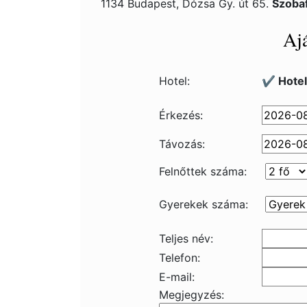
1134 Budapest, Dózsa Gy. út 65.
Szoba
Ajá
Hotel:
✔️ Hotel
Érkezés:
Távozás:
Felnőttek száma:
Gyerekek száma:
Teljes név:
Telefon:
E-mail:
Megjegyzés: