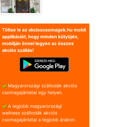
Töltse le az akcioscsomagok.hu mobil
applikációt, hogy minden kütyüjén,
mobilján önnel legyen az összes
akciós szállás!
Magyarországi szállodák akciós
csomagajánlatai egy helyen.
A legjobb magyarországi
wellness szállodák akciós
csomagajánlatai a legjobb árakon.