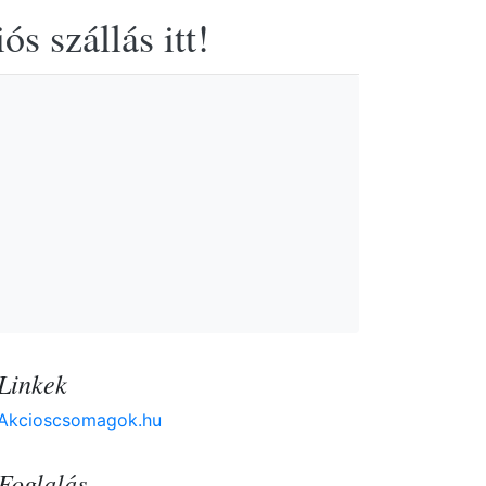
s szállás itt!
Linkek
Akcioscsomagok.hu
Foglalás