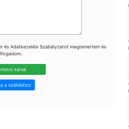
ket és Adatkezelési Szabályzatot megismertem és
lfogadom.
a a szálláshoz