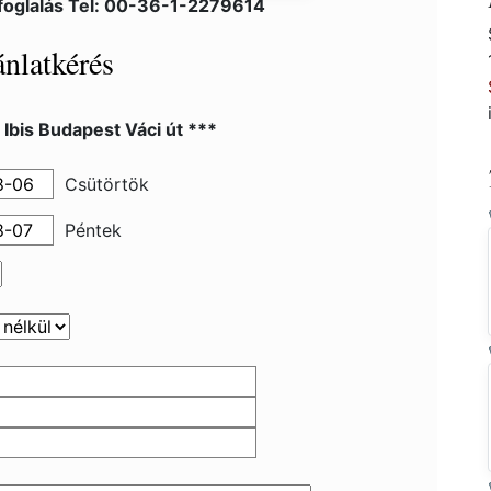
foglalás Tel: 00-36-1-2279614
nlatkérés
 Ibis Budapest Váci út ***
Csütörtök
Péntek