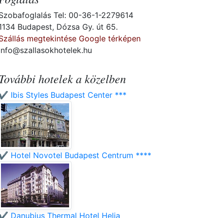
Szobafoglalás Tel: 00-36-1-2279614
1134 Budapest, Dózsa Gy. út 65.
Szállás megtekintése Google térképen
info@szallasokhotelek.hu
További hotelek a közelben
✔️ Ibis Styles Budapest Center ***
✔️ Hotel Novotel Budapest Centrum ****
✔️ Danubius Thermal Hotel Helia