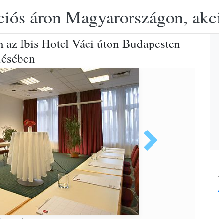
ciós áron Magyarországon, akció
m az Ibis Hotel Váci úton Budapesten
désében