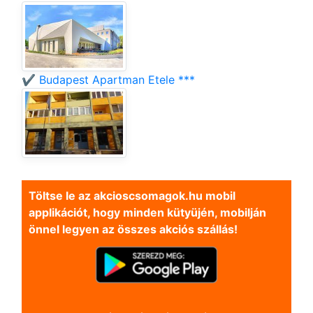
✔️ Budapest Apartman Etele ***
Töltse le az akcioscsomagok.hu mobil
applikációt, hogy minden kütyüjén, mobilján
önnel legyen az összes akciós szállás!