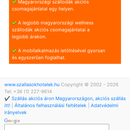
Magyarországi szállodák akciós
csomagajánlatai egy helyen.
A legjobb magyarországi wellness
szállodák akciós csomagajánlatai a
legjobb árakon.
A mobilalkalmazás letöltésével gyorsan
és egyszerũen foglalhat.
www.szallasokhotelek.hu
Copyright © 2002 - 2026
Tel: +36 (1) 227-9614
✔️ Szállás akciós áron Magyarországon, akciós szállás
itt!
|
Általános felhasználási feltételek
|
Adatvédelmi
irányelvek