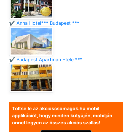
✔️ Anna Hotel*** Budapest ***
✔️ Budapest Apartman Etele ***
Töltse le az akcioscsomagok.hu mobil
applikációt, hogy minden kütyüjén, mobilján
önnel legyen az összes akciós szállás!