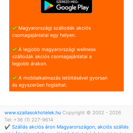
Magyarországi szállodák akciós
csomagajánlatai egy helyen.
A legjobb magyarországi wellness
szállodák akciós csomagajánlatai a
legjobb árakon.
A mobilalkalmazás letöltésével gyorsan
és egyszerũen foglalhat.
www.szallasokhotelek.hu
Copyright © 2002 - 2026
Tel: +36 (1) 227-9614
✔️ Szállás akciós áron Magyarországon, akciós szállás