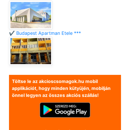
✔️ Budapest Apartman Etele ***
Töltse le az akcioscsomagok.hu mobil
applikációt, hogy minden kütyüjén, mobilján
önnel legyen az összes akciós szállás!