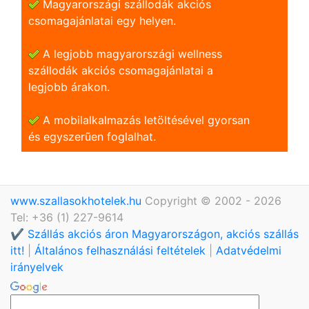
Magyarországi szállodák akciós
csomagajánlatai egy helyen.
A legjobb magyarországi wellness
szállodák akciós csomagajánlatai a
legjobb árakon.
A mobilalkalmazás letöltésével gyorsan
és egyszerũen foglalhat.
www.szallasokhotelek.hu
Copyright © 2002 - 2026
Tel: +36 (1) 227-9614
✔️ Szállás akciós áron Magyarországon, akciós szállás
itt!
|
Általános felhasználási feltételek
|
Adatvédelmi
irányelvek