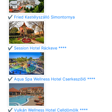
✔️ Fried Kastélyszálló Simontornya
✔️ Session Hotel Ráckeve ****
✔️ Aqua Spa Wellness Hotel Cserkeszőlő ****
✔️ Vulkán Wellness Hotel Celldömölk ****