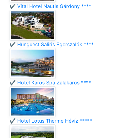
✔️ Vital Hotel Nautis Gárdony ****
✔️ Hunguest Saliris Egerszalók ****
✔️ Hotel Karos Spa Zalakaros ****
✔️ Hotel Lotus Therme Hévíz *****