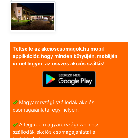
Töltse le az akcioscsomagok.hu mobil
applikációt, hogy minden kütyüjén, mobilján
önnel legyen az összes akciós szállás!
Magyarországi szállodák akciós
csomagajánlatai egy helyen.
A legjobb magyarországi wellness
szállodák akciós csomagajánlatai a