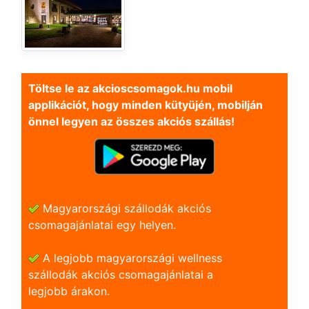
Töltse le az akcioscsomagok.hu mobil
applikációt, hogy minden kütyüjén, mobilján
önnel legyen az összes akciós szállás!
Magyarországi szállodák akciós
csomagajánlatai egy helyen.
A legjobb magyarországi wellness
szállodák akciós csomagajánlatai a
legjobb árakon.