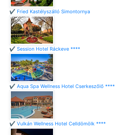
✔️ Fried Kastélyszálló Simontornya
✔️ Session Hotel Ráckeve ****
✔️ Aqua Spa Wellness Hotel Cserkeszőlő ****
✔️ Vulkán Wellness Hotel Celldömölk ****