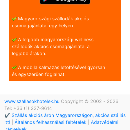
Magyarországi szállodák akciós
csomagajánlatai egy helyen.
A legjobb magyarországi wellness
szállodák akciós csomagajánlatai a
legjobb árakon.
A mobilalkalmazás letöltésével gyorsan
és egyszerũen foglalhat.
www.szallasokhotelek.hu
Copyright © 2002 - 2026
Tel: +36 (1) 227-9614
✔️ Szállás akciós áron Magyarországon, akciós szállás
itt!
|
Általános felhasználási feltételek
|
Adatvédelmi
irányelvek