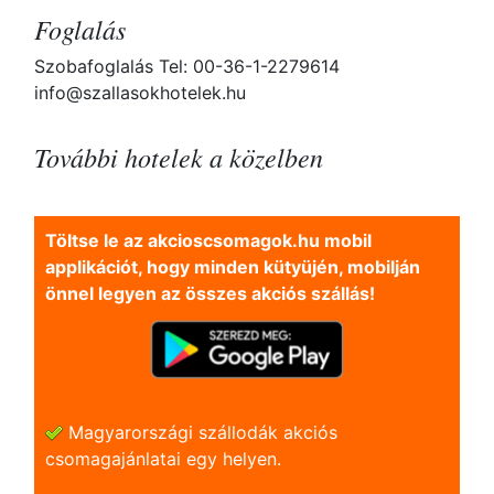
Foglalás
Szobafoglalás Tel: 00-36-1-2279614
info@szallasokhotelek.hu
További hotelek a közelben
Töltse le az akcioscsomagok.hu mobil
applikációt, hogy minden kütyüjén, mobilján
önnel legyen az összes akciós szállás!
Magyarországi szállodák akciós
csomagajánlatai egy helyen.