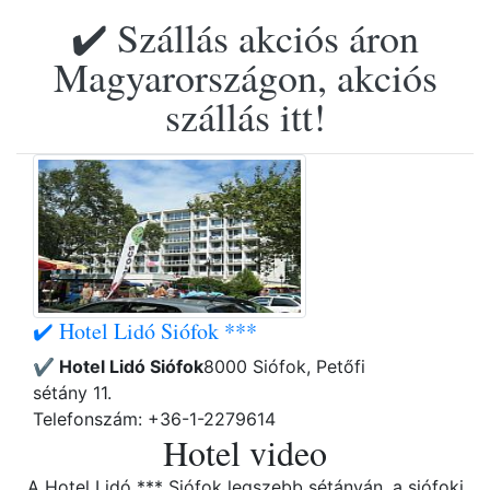
✔️ Szállás akciós áron
Magyarországon, akciós
szállás itt!
✔️ Hotel Lidó Siófok ***
✔️ Hotel Lidó Siófok
8000 Siófok, Petőfi
sétány 11.
Telefonszám: +36-1-2279614
Hotel video
A Hotel Lidó *** Siófok legszebb sétányán, a siófoki