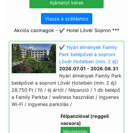
Vissza a szálláshoz
Akciós csomagok - ✔️ Hotel Lövér Sopron ***
✔️ Nyári élmények Family
Park belépővel a soproni
Lövér Hotelben (min. 2 éj)
2026.07.01 - 2026.08.31
Nyári élmények Family Park
belépővel a soproni Lövér Hotelben (min. 2 éj)
28.750 Ft / fő / éj ártól / félpanzió / 1 db belépő
a Family Parkba / wellness használat / ingyenes
Wi-Fi / ingyenes parkolás /
Félpanzióval (reggeli
vacsora)
Megtekintés