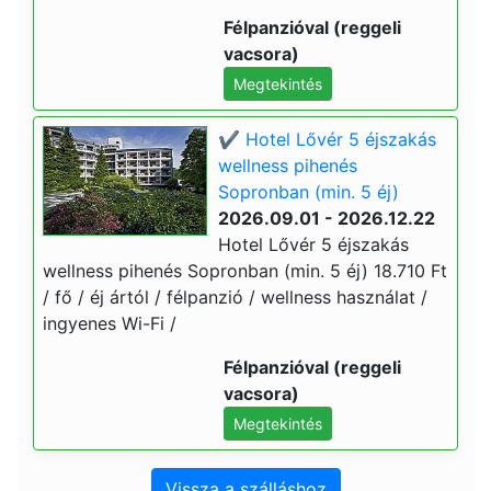
Félpanzióval (reggeli
vacsora)
Megtekintés
✔️ Hotel Lővér 5 éjszakás
wellness pihenés
Sopronban (min. 5 éj)
2026.09.01 - 2026.12.22
Hotel Lővér 5 éjszakás
wellness pihenés Sopronban (min. 5 éj) 18.710 Ft
/ fő / éj ártól / félpanzió / wellness használat /
ingyenes Wi-Fi /
Félpanzióval (reggeli
vacsora)
Megtekintés
Vissza a szálláshoz