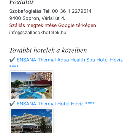
Foglalás
Szobafoglalás Tel: 00-36-1-2279614
9400 Sopron, Várisi út 4.
Szállás megtekintése Google térképen
info@szallasokhotelek.hu
További hotelek a közelben
✔️ ENSANA Thermal Aqua Health Spa Hotel Hévíz
****
✔️ ENSANA Thermal Hotel Hévíz ****