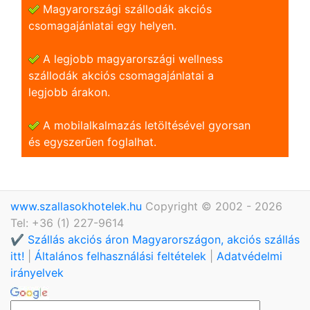
Magyarországi szállodák akciós
csomagajánlatai egy helyen.
A legjobb magyarországi wellness
szállodák akciós csomagajánlatai a
legjobb árakon.
A mobilalkalmazás letöltésével gyorsan
és egyszerũen foglalhat.
www.szallasokhotelek.hu
Copyright © 2002 - 2026
Tel: +36 (1) 227-9614
✔️ Szállás akciós áron Magyarországon, akciós szállás
itt!
|
Általános felhasználási feltételek
|
Adatvédelmi
irányelvek