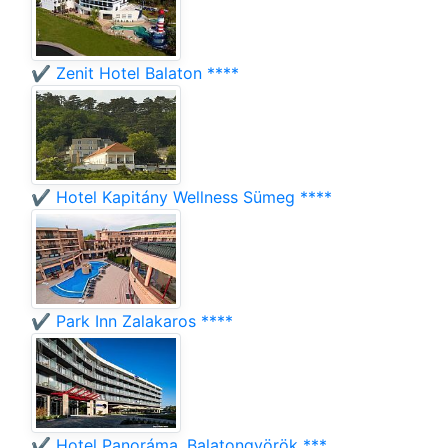
✔️ Zenit Hotel Balaton ****
✔️ Hotel Kapitány Wellness Sümeg ****
✔️ Park Inn Zalakaros ****
✔️ Hotel Panoráma, Balatongyörök ***