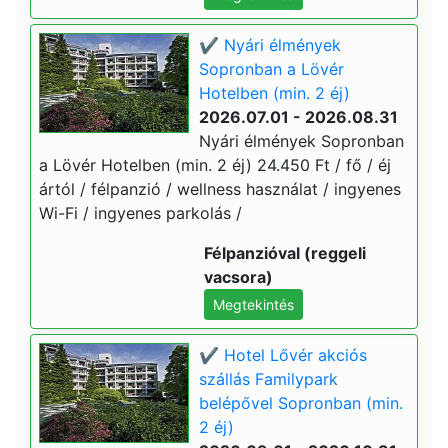
✔️ Nyári élmények
Sopronban a Lövér
Hotelben (min. 2 éj)
2026.07.01 - 2026.08.31
Nyári élmények Sopronban
a Lövér Hotelben (min. 2 éj) 24.450 Ft / fő / éj
ártól / félpanzió / wellness használat / ingyenes
Wi-Fi / ingyenes parkolás /
Félpanzióval (reggeli
vacsora)
Megtekintés
✔️ Hotel Lővér akciós
szállás Familypark
belépővel Sopronban (min.
2 éj)