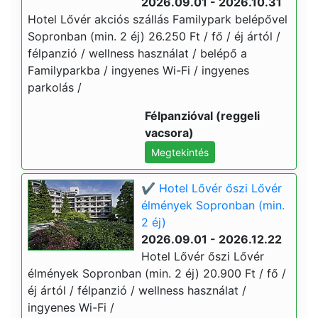
2026.09.01 - 2026.10.31
Hotel Lővér akciós szállás Familypark belépővel
Sopronban (min. 2 éj) 26.250 Ft / fő / éj ártól /
félpanzió / wellness használat / belépő a
Familyparkba / ingyenes Wi-Fi / ingyenes
parkolás /
Félpanzióval (reggeli
vacsora)
Megtekintés
✔️ Hotel Lővér őszi Lővér
élmények Sopronban (min.
2 éj)
2026.09.01 - 2026.12.22
Hotel Lővér őszi Lővér
élmények Sopronban (min. 2 éj) 20.900 Ft / fő /
éj ártól / félpanzió / wellness használat /
ingyenes Wi-Fi /