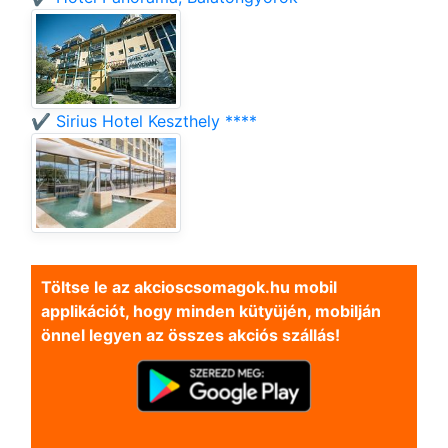
✔️ Sirius Hotel Keszthely ****
Töltse le az akcioscsomagok.hu mobil
applikációt, hogy minden kütyüjén, mobilján
önnel legyen az összes akciós szállás!