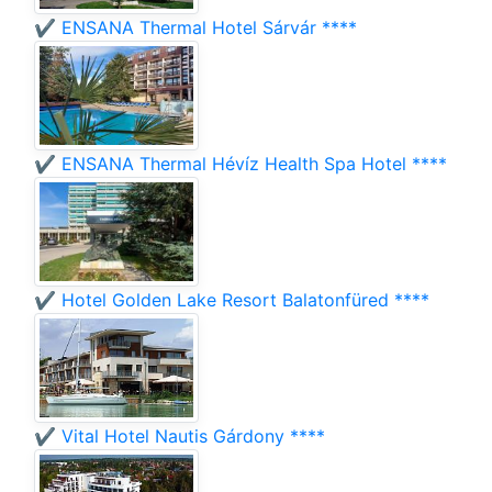
✔️ ENSANA Thermal Hotel Sárvár ****
✔️ ENSANA Thermal Hévíz Health Spa Hotel ****
✔️ Hotel Golden Lake Resort Balatonfüred ****
✔️ Vital Hotel Nautis Gárdony ****