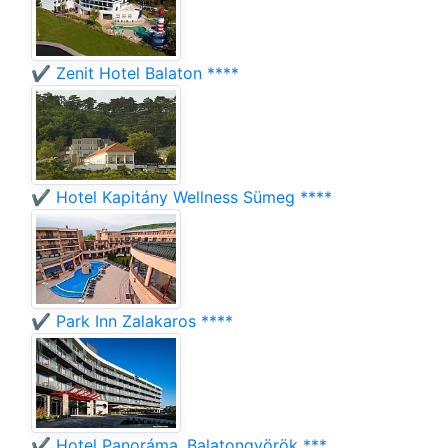
✔️ Zenit Hotel Balaton ****
✔️ Hotel Kapitány Wellness Sümeg ****
✔️ Park Inn Zalakaros ****
✔️ Hotel Panoráma, Balatongyörök ***