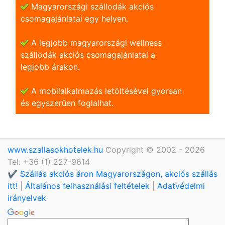
Magyarországi szállodák akciós
csomagajánlatai egy helyen.
A legjobb magyarországi wellness
szállodák akciós csomagajánlatai a
legjobb árakon.
A mobilalkalmazás letöltésével gyorsan
és egyszerũen foglalhat.
www.szallasokhotelek.hu
Copyright © 2002 - 2026
Tel: +36 (1) 227-9614
✔️ Szállás akciós áron Magyarországon, akciós szállás
itt!
|
Általános felhasználási feltételek
|
Adatvédelmi
irányelvek