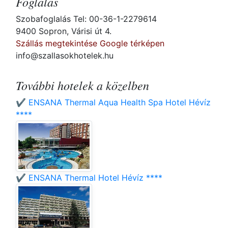
Foglalás
Szobafoglalás Tel: 00-36-1-2279614
9400 Sopron, Várisi út 4.
Szállás megtekintése Google térképen
info@szallasokhotelek.hu
További hotelek a közelben
✔️ ENSANA Thermal Aqua Health Spa Hotel Hévíz
****
✔️ ENSANA Thermal Hotel Hévíz ****