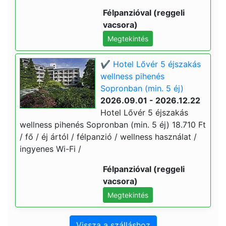
Félpanzióval (reggeli
vacsora)
Megtekintés
✔️ Hotel Lővér 5 éjszakás
wellness pihenés
Sopronban (min. 5 éj)
2026.09.01 - 2026.12.22
Hotel Lővér 5 éjszakás
wellness pihenés Sopronban (min. 5 éj) 18.710 Ft
/ fő / éj ártól / félpanzió / wellness használat /
ingyenes Wi-Fi /
Félpanzióval (reggeli
vacsora)
Megtekintés
Vissza a szálláshoz