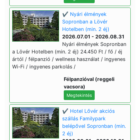
✔️ Nyári élmények
Sopronban a Lövér
Hotelben (min. 2 éj)
2026.07.01 - 2026.08.31
Nyári élmények Sopronban
a Lövér Hotelben (min. 2 éj) 24.450 Ft / fő / éj
ártól / félpanzió / wellness használat / ingyenes
Wi-Fi / ingyenes parkolás /
Félpanzióval (reggeli
vacsora)
Megtekintés
✔️ Hotel Lővér akciós
szállás Familypark
belépővel Sopronban (min.
2 éj)