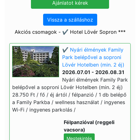
Vissza a szálláshoz
Akciós csomagok - ✔️ Hotel Lövér Sopron ***
✔️ Nyári élmények Family
Park belépővel a soproni
Lövér Hotelben (min. 2 éj)
2026.07.01 - 2026.08.31
Nyári élmények Family Park
belépővel a soproni Lövér Hotelben (min. 2 éj)
28.750 Ft / fő / éj ártól / félpanzió / 1 db belépő
a Family Parkba / wellness használat / ingyenes
Wi-Fi / ingyenes parkolás /
Félpanzióval (reggeli
vacsora)
Megtekintés