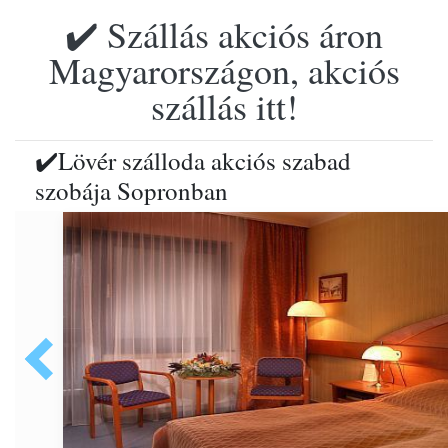
✔️ Szállás akciós áron
Magyarországon, akciós
szállás itt!
✔️Lövér szálloda akciós szabad
szobája Sopronban