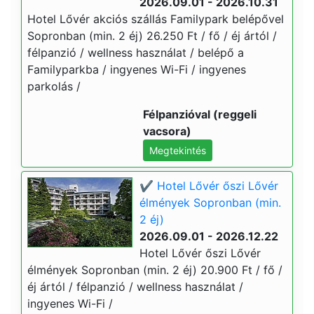
2026.09.01 - 2026.10.31
Hotel Lővér akciós szállás Familypark belépővel
Sopronban (min. 2 éj) 26.250 Ft / fő / éj ártól /
félpanzió / wellness használat / belépő a
Familyparkba / ingyenes Wi-Fi / ingyenes
parkolás /
Félpanzióval (reggeli
vacsora)
Megtekintés
✔️ Hotel Lővér őszi Lővér
élmények Sopronban (min.
2 éj)
2026.09.01 - 2026.12.22
Hotel Lővér őszi Lővér
élmények Sopronban (min. 2 éj) 20.900 Ft / fő /
éj ártól / félpanzió / wellness használat /
ingyenes Wi-Fi /