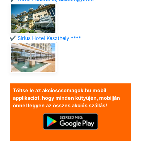
✔️ Sirius Hotel Keszthely ****
Töltse le az akcioscsomagok.hu mobil
applikációt, hogy minden kütyüjén, mobilján
önnel legyen az összes akciós szállás!