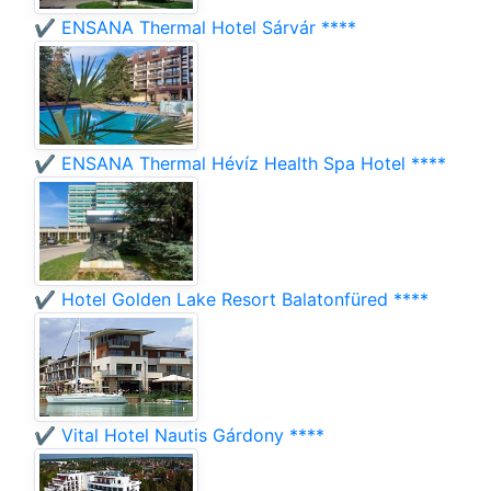
✔️ ENSANA Thermal Hotel Sárvár ****
✔️ ENSANA Thermal Hévíz Health Spa Hotel ****
✔️ Hotel Golden Lake Resort Balatonfüred ****
✔️ Vital Hotel Nautis Gárdony ****