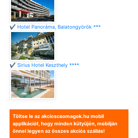
✔️ Hotel Panoráma, Balatongyörök ***
✔️ Sirius Hotel Keszthely ****
Töltse le az akcioscsomagok.hu mobil
applikációt, hogy minden kütyüjén, mobilján
önnel legyen az összes akciós szállás!