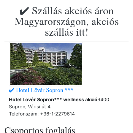
✔️ Szállás akciós áron
Magyarországon, akciós
szállás itt!
✔️ Hotel Lövér Sopron ***
Hotel Lövér Sopron*** wellness akció
9400
Sopron, Várisi út 4.
Telefonszám: +36-1-2279614
Csoportos foglalás