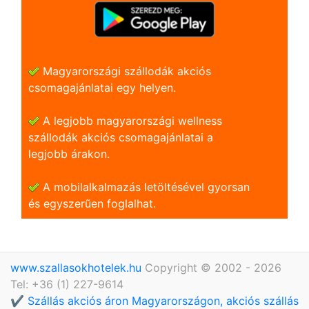
Magyarországi szállodák akciós
csomagajánlatai egy helyen.
A legjobb magyarországi wellness
szállodák akciós csomagajánlatai a
legjobb árakon.
A mobilalkalmazás letöltésével gyorsan
és egyszerũen foglalhat.
www.szallasokhotelek.hu
Copyright © 2002 - 2026
Tel: +36 (1) 227-9614
✔️ Szállás akciós áron Magyarországon, akciós szállás