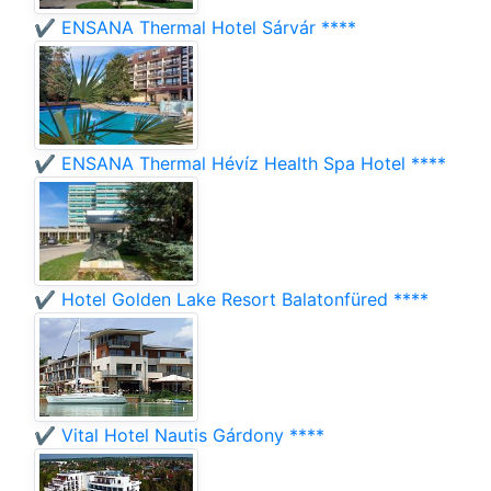
✔️ ENSANA Thermal Hotel Sárvár ****
✔️ ENSANA Thermal Hévíz Health Spa Hotel ****
✔️ Hotel Golden Lake Resort Balatonfüred ****
✔️ Vital Hotel Nautis Gárdony ****