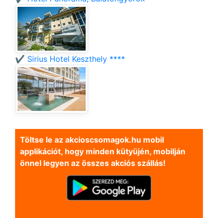
✔️ Sirius Hotel Keszthely ****
Töltse le az akcioscsomagok.hu mobil
applikációt, hogy minden kütyüjén, mobilján
önnel legyen az összes akciós szállás!