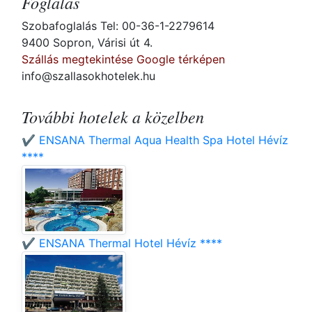
Foglalás
Szobafoglalás Tel: 00-36-1-2279614
9400 Sopron, Várisi út 4.
Szállás megtekintése Google térképen
info@szallasokhotelek.hu
További hotelek a közelben
✔️ ENSANA Thermal Aqua Health Spa Hotel Hévíz
****
✔️ ENSANA Thermal Hotel Hévíz ****