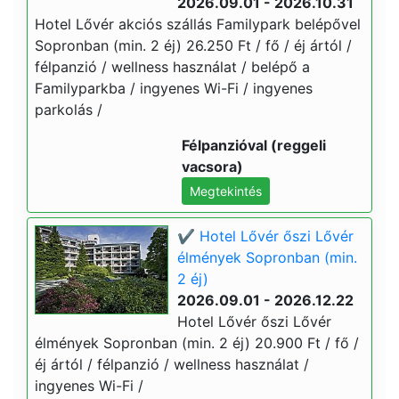
2026.09.01 - 2026.10.31
Hotel Lővér akciós szállás Familypark belépővel
Sopronban (min. 2 éj) 26.250 Ft / fő / éj ártól /
félpanzió / wellness használat / belépő a
Familyparkba / ingyenes Wi-Fi / ingyenes
parkolás /
Félpanzióval (reggeli
vacsora)
Megtekintés
✔️ Hotel Lővér őszi Lővér
élmények Sopronban (min.
2 éj)
2026.09.01 - 2026.12.22
Hotel Lővér őszi Lővér
élmények Sopronban (min. 2 éj) 20.900 Ft / fő /
éj ártól / félpanzió / wellness használat /
ingyenes Wi-Fi /