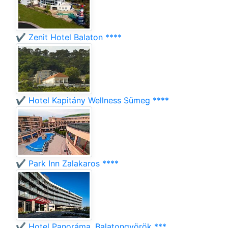
✔️ Zenit Hotel Balaton ****
✔️ Hotel Kapitány Wellness Sümeg ****
✔️ Park Inn Zalakaros ****
✔️ Hotel Panoráma, Balatongyörök ***