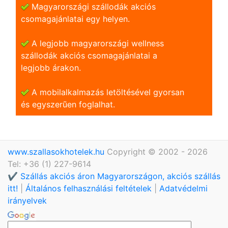
Magyarországi szállodák akciós
csomagajánlatai egy helyen.
A legjobb magyarországi wellness
szállodák akciós csomagajánlatai a
legjobb árakon.
A mobilalkalmazás letöltésével gyorsan
és egyszerũen foglalhat.
www.szallasokhotelek.hu
Copyright © 2002 - 2026
Tel: +36 (1) 227-9614
✔️ Szállás akciós áron Magyarországon, akciós szállás
itt!
|
Általános felhasználási feltételek
|
Adatvédelmi
irányelvek