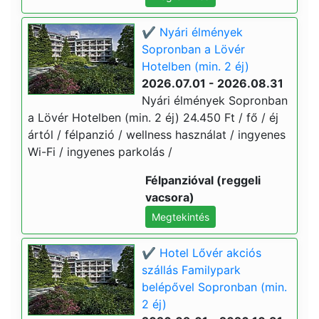
✔️ Nyári élmények
Sopronban a Lövér
Hotelben (min. 2 éj)
2026.07.01 - 2026.08.31
Nyári élmények Sopronban
a Lövér Hotelben (min. 2 éj) 24.450 Ft / fő / éj
ártól / félpanzió / wellness használat / ingyenes
Wi-Fi / ingyenes parkolás /
Félpanzióval (reggeli
vacsora)
Megtekintés
✔️ Hotel Lővér akciós
szállás Familypark
belépővel Sopronban (min.
2 éj)