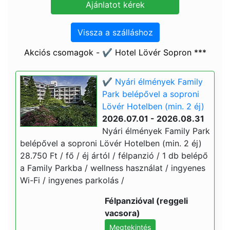
Vissza a szálláshoz
Akciós csomagok - ✔️ Hotel Lövér Sopron ***
✔️ Nyári élmények Family
Park belépővel a soproni
Lövér Hotelben (min. 2 éj)
2026.07.01 - 2026.08.31
Nyári élmények Family Park
belépővel a soproni Lövér Hotelben (min. 2 éj)
28.750 Ft / fő / éj ártól / félpanzió / 1 db belépő
a Family Parkba / wellness használat / ingyenes
Wi-Fi / ingyenes parkolás /
Félpanzióval (reggeli
vacsora)
Megtekintés