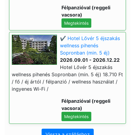
Félpanzióval (reggeli
vacsora)
Megtekintés
✔️ Hotel Lővér 5 éjszakás
wellness pihenés
Sopronban (min. 5 éj)
2026.09.01 - 2026.12.22
Hotel Lővér 5 éjszakás
wellness pihenés Sopronban (min. 5 éj) 18.710 Ft
/ fő / éj ártól / félpanzió / wellness használat /
ingyenes Wi-Fi /
Félpanzióval (reggeli
vacsora)
Megtekintés
Vissza a szálláshoz